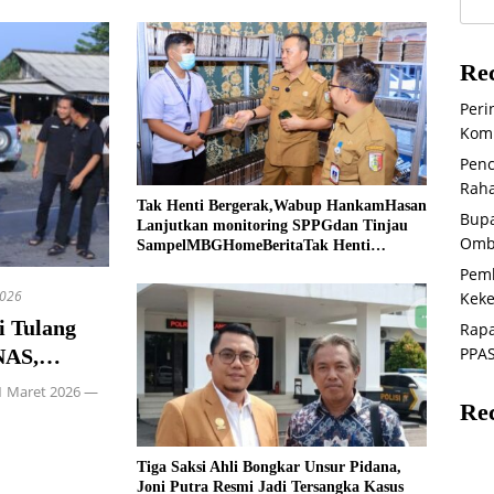
Rec
Peri
Komi
Penc
Raha
Tak Henti Bergerak,Wabup HankamHasan
Bupa
Lanjutkan monitoring SPPGdan Tinjau
Omb
SampelMBGHomeBeritaTak Henti
Bergerak, Wabup Hankam
Pem
2026
Keke
i Tulang
Rapa
PPAS
NAS,
ian di
1 Maret 2026 —
Re
Tiga Saksi Ahli Bongkar Unsur Pidana,
Joni Putra Resmi Jadi Tersangka Kasus