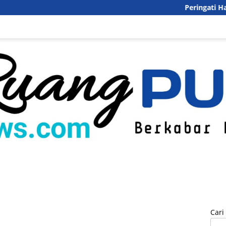
Peringati Hari Ana
inal
Politik
Pendidikan
Pariwisata
DesaQu
Pedoman Med
Cari