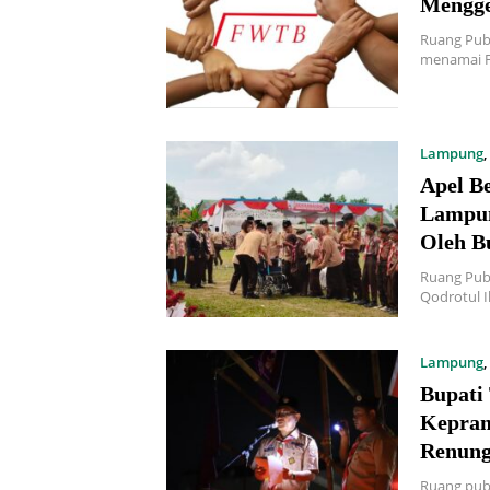
Mengge
Ruang Pub
menamai F
Lampung
,
Apel B
Lampun
Oleh B
Ruang Pub
Qodrotul I
Lampung
,
Bupati
Kepram
Renung
Ruang pub