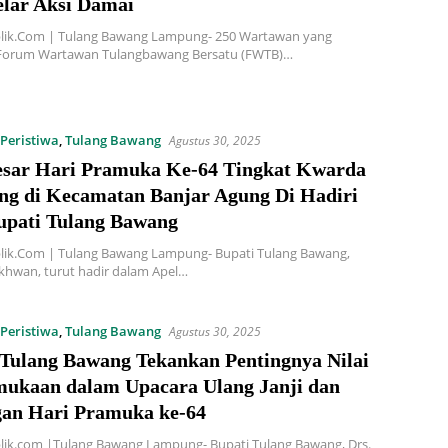
lar Aksi Damai
lik.Com | Tulang Bawang Lampung- 250 Wartawan yang
orum Wartawan Tulangbawang Bersatu (FWTB)…
Peristiwa
,
Tulang Bawang
Agustus 30, 2025
esar Hari Pramuka Ke-64 Tingkat Kwarda
g di Kecamatan Banjar Agung Di Hadiri
upati Tulang Bawang
lik.Com | Tulang Bawang Lampung- Bupati Tulang Bawang,
khwan, turut hadir dalam Apel…
Peristiwa
,
Tulang Bawang
Agustus 30, 2025
 Tulang Bawang Tekankan Pentingnya Nilai
ukaan dalam Upacara Ulang Janji dan
an Hari Pramuka ke-64
lik.com |Tulang Bawang Lampung- Bupati Tulang Bawang, Drs.