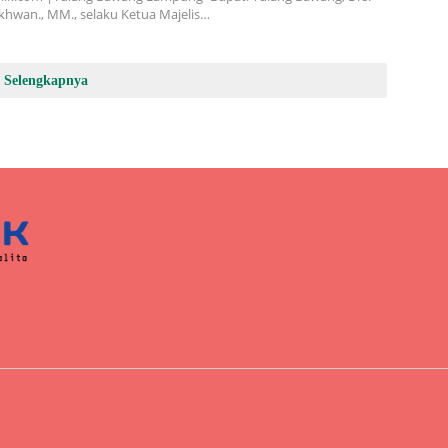
khwan., MM., selaku Ketua Majelis…
Selengkapnya
Didukung oleh WordPress
-
Tema: wpberita.