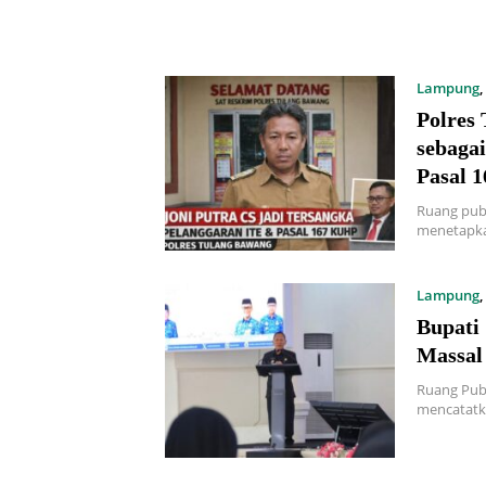
Lampung
,
Polres
sebaga
Pasal 
Ruang pub
menetapka
Lampung
,
Bupati
Massal
Ruang Pub
mencatatka