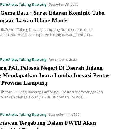
Peristiwa
,
Tulang Bawang
Desember 23, 2025
Gema Batu : Surat Edaran Kominfo Tuba
ugaan Lawan Udang Manis
lik.Com | Tulang bawang Lampung-Surat edaran dinas
i dan informatika kabupaten tulang bawang tentang…
Peristiwa
,
Tulang Bawang
November 8, 2025
ru PAI, Pelosok Negeri Di Daerah Tulang
 Mendapatkan Juara Lomba Inovasi Pentas
Provinsi Lampung
lik.com |Tulang Bawang Lampung- Prestasi membanggakan
torehkan oleh Ibu Wahyu Nur Istiqomah., M.Pd.I,…
Peristiwa
,
Tulang Bawang
September 11, 2025
rtawan Tergabung Dalam FWTB Akan