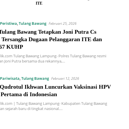
ITE
Peristiwa
,
Tulang Bawang
Februari 25, 2026
 Tulang Bawang Tetapkan Joni Putra Cs
i Tersangka Dugaan Pelanggaran ITE dan
167 KUHP
lik.com Tulang Bawang Lampung- Polres Tulang Bawang resmi
n Joni Putra bersama dua rekannya,…
Pariwisata
,
Tulang Bawang
Februari 12, 2026
 Qudrotul Ikhwan Luncurkan Vaksinasi HPV
 Pertama di Indonesian
lik.com | Tulang Bawang Lampung- Kabupaten Tulang Bawang
n sejarah baru di tingkat nasional….