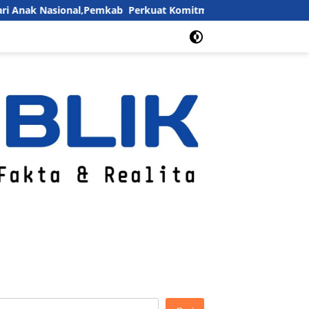
k Nasional,Pemkab Perkuat Komitmen Penuhi Hak dan Lindungi 
ia Siber
Box Redaksi
Advertorial