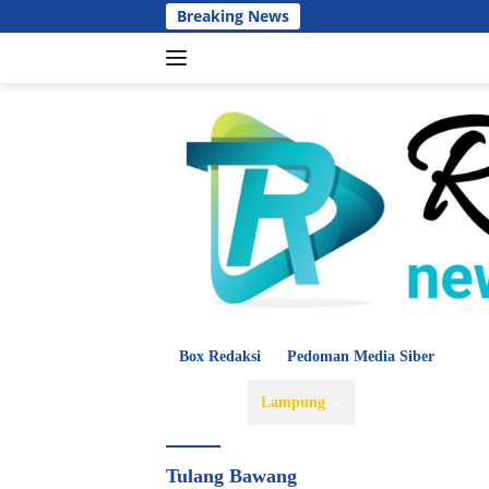
Langsung
Breaking News
ke
konten
Box Redaksi
Pedoman Media Siber
Beranda
Lampung
Hukum dan Krim
Tulang Bawang