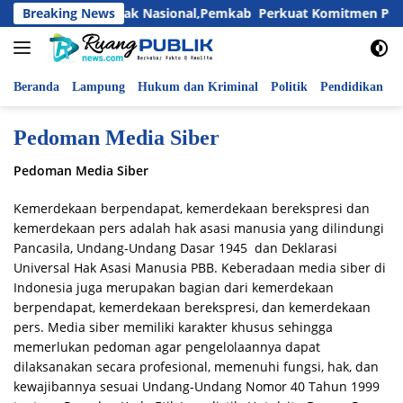
Langsung
Peringati Hari Anak Nasional,Pemkab Perkuat Komitmen Penuhi
Breaking News
ke
konten
Beranda
Lampung
Hukum dan Kriminal
Politik
Pendidikan
P
Pedoman Media Siber
Pedoman Media Siber
Kemerdekaan berpendapat, kemerdekaan berekspresi dan
kemerdekaan pers adalah hak asasi manusia yang dilindungi
Pancasila, Undang-Undang Dasar 1945 dan Deklarasi
Universal Hak Asasi Manusia PBB. Keberadaan media siber di
Indonesia juga merupakan bagian dari kemerdekaan
berpendapat, kemerdekaan berekspresi, dan kemerdekaan
pers. Media siber memiliki karakter khusus sehingga
memerlukan pedoman agar pengelolaannya dapat
dilaksanakan secara profesional, memenuhi fungsi, hak, dan
kewajibannya sesuai Undang-Undang Nomor 40 Tahun 1999