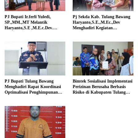
PJ Bupati Ir.ferli Yuledi,
Pj Sekda Kab. Tulang Bawang
SP.,MM.,MT Melantik
Haryanto,S.E.,M.Ec.,Dev
Haryanto,S.E ,M.E.c.Dev.
Menghadiri Kegiatan
Sebagai Pejabat Sekertaris
Penanaman Jagung Serentak
Daerah
PJ Bupati Tulang Bawang
Bimtek Sosialisasi Implementasi
Menghadiri Rapat Koordinasi
Perizinan Berusaha Berbasis
Optimalisasi Penghimpunan
Risiko di Kabupaten Tulang
Zakat Infaq & Shodaqoh
Bawang Sukses Digelar.