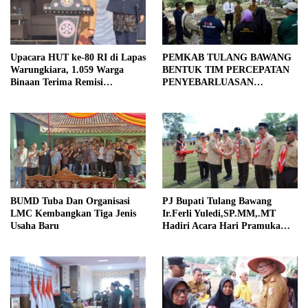
Upacara HUT ke-80 RI di Lapas
PEMKAB TULANG BAWANG
Warungkiara, 1.059 Warga
BENTUK TIM PERCEPATAN
Binaan Terima Remisi
PENYEBARLUASAN
Dasawarsa, 19 Langsung Bebas
INFORMASI PUBLIK
BUMD Tuba Dan Organisasi
PJ Bupati Tulang Bawang
LMC Kembangkan Tiga Jenis
Ir.Ferli Yuledi,SP.MM,.MT
Usaha Baru
Hadiri Acara Hari Pramuka
Ke-63