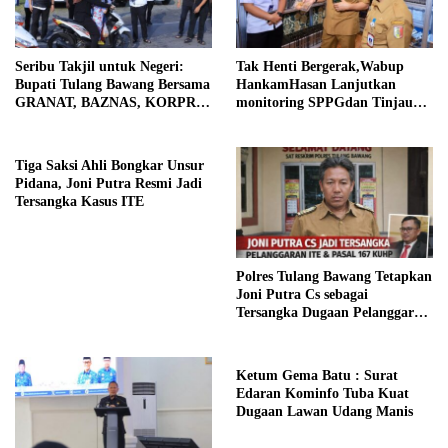
Seribu Takjil untuk Negeri:
Tak Henti Bergerak,Wabup
Bupati Tulang Bawang Bersama
HankamHasan Lanjutkan
GRANAT, BAZNAS, KORPRI
monitoring SPPGdan Tinjau
dan PII Berbagi Kepedulian di
SampelMBGHomeBeritaTak
Bulan Ramadhan
Henti Bergerak, Wabup
Hankam
Tiga Saksi Ahli Bongkar Unsur
Pidana, Joni Putra Resmi Jadi
Tersangka Kasus ITE
Polres Tulang Bawang Tetapkan
Joni Putra Cs sebagai
Tersangka Dugaan Pelanggaran
ITE dan Pasal 167 KUHP
Ketum Gema Batu : Surat
Edaran Kominfo Tuba Kuat
Dugaan Lawan Udang Manis