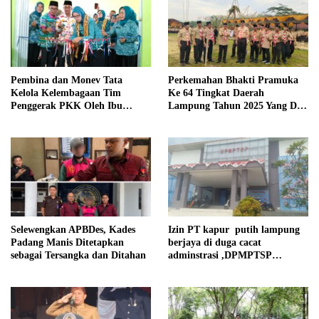
Pembina dan Monev Tata
Perkemahan Bhakti Pramuka
Kelola Kelembagaan Tim
Ke 64 Tingkat Daerah
Penggerak PKK Oleh Ibu
Lampung Tahun 2025 Yang Di
Herlinna Wati Di Kampung
Hadiri oleh Sekda Tiba.
Astara Kesetra
Selewengkan APBDes, Kades
Izin PT kapur putih lampung
Padang Manis Ditetapkan
berjaya di duga cacat
sebagai Tersangka dan Ditahan
adminstrasi ,DPMPTSP
pesawaran kami tak pernah
rekomendasi