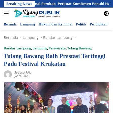
Langsung
nak Nasional,Pemkab Perkuat Komitmen Penuhi Hak dan Lindun
Breaking News
ke
konten
Beranda
Lampung
Hukum dan Kriminal
Politik
Pendidikan
P
Beranda
Lampung
Bandar Lampung
Bandar Lampung
,
Lampung
,
Pariwisata
,
Tulang Bawang
Tulang Bawang Raih Prestasi Tertinggi
Pada Festival Krakatau
Redaksi RPN
Juli 9, 2023