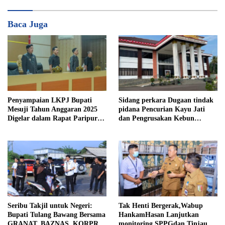
Baca Juga
Penyampaian LKPJ Bupati
Sidang perkara Dugaan tindak
Mesuji Tahun Anggaran 2025
pidana Pencurian Kayu Jati
Digelar dalam Rapat Paripurna
dan Pengrusakan Kebun
DPRD
Durian
Seribu Takjil untuk Negeri:
Tak Henti Bergerak,Wabup
Bupati Tulang Bawang Bersama
HankamHasan Lanjutkan
GRANAT, BAZNAS, KORPRI
monitoring SPPGdan Tinjau