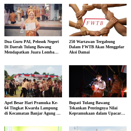
Dua Guru PAI, Pelosok Negeri
250 Wartawan Tergabung
Di Daerah Tulang Bawang
Dalam FWTB Akan Menggelar
Mendapatkan Juara Lomba
Aksi Damai
Inovasi Pentas AGPAI Provinsi
Lampung
Apel Besar Hari Pramuka Ke-
Bupati Tulang Bawang
64 Tingkat Kwarda Lampung
Tekankan Pentingnya Nilai
di Kecamatan Banjar Agung Di
Kepramukaan dalam Upacara
Hadiri Oleh Bupati Tulang
Ulang Janji dan Renungan Hari
Bawang
Pramuka ke-64