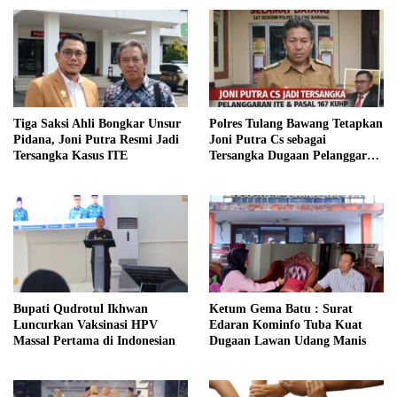
Bulan Ramadhan
Henti Bergerak, Wabup
Hankam
Tiga Saksi Ahli Bongkar Unsur
Polres Tulang Bawang Tetapkan
Pidana, Joni Putra Resmi Jadi
Joni Putra Cs sebagai
Tersangka Kasus ITE
Tersangka Dugaan Pelanggaran
ITE dan Pasal 167 KUHP
Bupati Qudrotul Ikhwan
Ketum Gema Batu : Surat
Luncurkan Vaksinasi HPV
Edaran Kominfo Tuba Kuat
Massal Pertama di Indonesian
Dugaan Lawan Udang Manis