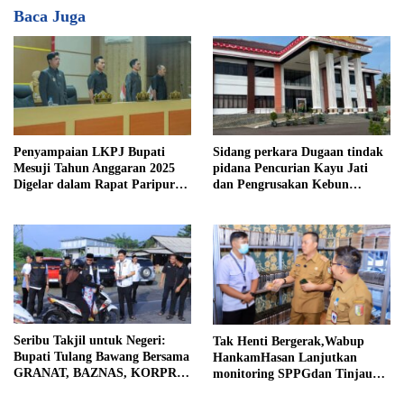
Baca Juga
Penyampaian LKPJ Bupati
Sidang perkara Dugaan tindak
Mesuji Tahun Anggaran 2025
pidana Pencurian Kayu Jati
Digelar dalam Rapat Paripurna
dan Pengrusakan Kebun
DPRD
Durian
Seribu Takjil untuk Negeri:
Tak Henti Bergerak,Wabup
Bupati Tulang Bawang Bersama
HankamHasan Lanjutkan
GRANAT, BAZNAS, KORPRI
monitoring SPPGdan Tinjau
dan PII Berbagi Kepedulian di
SampelMBGHomeBeritaTak