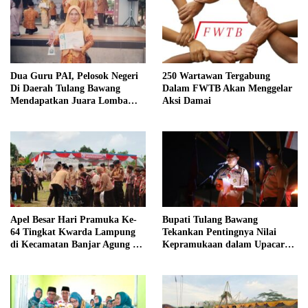
Dua Guru PAI, Pelosok Negeri
250 Wartawan Tergabung
Di Daerah Tulang Bawang
Dalam FWTB Akan Menggelar
Mendapatkan Juara Lomba
Aksi Damai
Inovasi Pentas AGPAI Provinsi
Lampung
Apel Besar Hari Pramuka Ke-
Bupati Tulang Bawang
64 Tingkat Kwarda Lampung
Tekankan Pentingnya Nilai
di Kecamatan Banjar Agung Di
Kepramukaan dalam Upacara
Hadiri Oleh Bupati Tulang
Ulang Janji dan Renungan Hari
Bawang
Pramuka ke-64