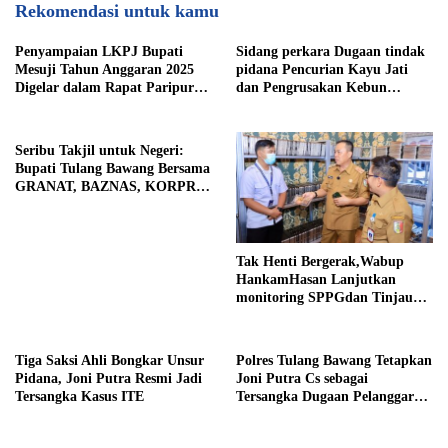
Rekomendasi untuk kamu
Penyampaian LKPJ Bupati
Sidang perkara Dugaan tindak
Mesuji Tahun Anggaran 2025
pidana Pencurian Kayu Jati
Digelar dalam Rapat Paripurna
dan Pengrusakan Kebun
DPRD
Durian
Seribu Takjil untuk Negeri:
Bupati Tulang Bawang Bersama
GRANAT, BAZNAS, KORPRI
dan PII Berbagi Kepedulian di
Bulan Ramadhan
Tak Henti Bergerak,Wabup
HankamHasan Lanjutkan
monitoring SPPGdan Tinjau
SampelMBGHomeBeritaTak
Henti Bergerak, Wabup
Hankam
Tiga Saksi Ahli Bongkar Unsur
Polres Tulang Bawang Tetapkan
Pidana, Joni Putra Resmi Jadi
Joni Putra Cs sebagai
Tersangka Kasus ITE
Tersangka Dugaan Pelanggaran
ITE dan Pasal 167 KUHP