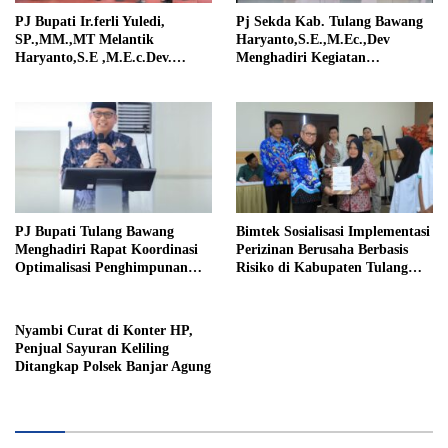
PJ Bupati Ir.ferli Yuledi,
Pj Sekda Kab. Tulang Bawang
SP.,MM.,MT Melantik
Haryanto,S.E.,M.Ec.,Dev
Haryanto,S.E ,M.E.c.Dev.
Menghadiri Kegiatan
Sebagai Pejabat Sekertaris
Penanaman Jagung Serentak
Daerah
PJ Bupati Tulang Bawang
Bimtek Sosialisasi Implementasi
Menghadiri Rapat Koordinasi
Perizinan Berusaha Berbasis
Optimalisasi Penghimpunan
Risiko di Kabupaten Tulang
Zakat Infaq & Shodaqoh
Bawang Sukses Digelar.
Nyambi Curat di Konter HP,
Penjual Sayuran Keliling
Ditangkap Polsek Banjar Agung