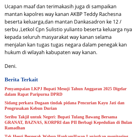
Ucapan maaf dan terimakasih juga di sampaikan
mantan kapolres way kanan AKBP Teddy Rachesna
beserta keluarga,dan mantan Dankasadron ke 12 /
serbu ,Letkol Cpn Sulistio yulianto beserta keluarga nya
kepada seluruh masyarakat way kanan selama
menjalan kan tugas tugas negara dalam penegak kan
hukum di wilayah kabupaten way kanan.
Deni.
Berita Terkait
Penyampaian LKPJ Bupati Mesuji Tahun Anggaran 2025 Digelar
dalam Rapat Paripurna DPRD
Sidang perkara Dugaan tindak pidana Pencurian Kayu Jati dan
Pengrusakan Kebun Durian
Seribu Takjil untuk Negeri: Bupati Tulang Bawang Bersama
GRANAT, BAZNAS, KORPRI dan PII Berbagi Kepedulian di Bulan
Ramadhan
Tak Henti Bergerak,Wabup HankamHasan Lanjutkan monitoring