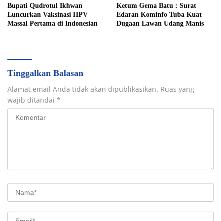
Bupati Qudrotul Ikhwan
Ketum Gema Batu : Surat
Luncurkan Vaksinasi HPV
Edaran Kominfo Tuba Kuat
Massal Pertama di Indonesian
Dugaan Lawan Udang Manis
Tinggalkan Balasan
Alamat email Anda tidak akan dipublikasikan.
Ruas yang
wajib ditandai
*