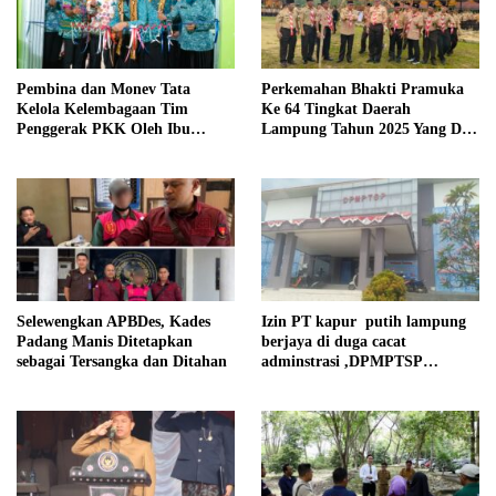
Pembina dan Monev Tata
Perkemahan Bhakti Pramuka
Kelola Kelembagaan Tim
Ke 64 Tingkat Daerah
Penggerak PKK Oleh Ibu
Lampung Tahun 2025 Yang Di
Herlinna Wati Di Kampung
Hadiri oleh Sekda Tiba.
Astara Kesetra
Selewengkan APBDes, Kades
Izin PT kapur putih lampung
Padang Manis Ditetapkan
berjaya di duga cacat
sebagai Tersangka dan Ditahan
adminstrasi ,DPMPTSP
pesawaran kami tak pernah
rekomendasi