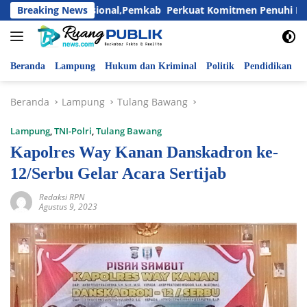
Langsung
ri Anak Nasional,Pemkab Perkuat Komitmen Penuhi Hak dan Lin
Breaking News
ke
konten
Beranda
Lampung
Hukum dan Kriminal
Politik
Pendidikan
P
Beranda
Lampung
Tulang Bawang
Lampung
,
TNI-Polri
,
Tulang Bawang
Kapolres Way Kanan Danskadron ke-
12/Serbu Gelar Acara Sertijab
Redaksi RPN
Agustus 9, 2023