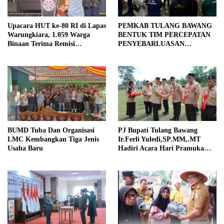
Upacara HUT ke-80 RI di Lapas
PEMKAB TULANG BAWANG
Warungkiara, 1.059 Warga
BENTUK TIM PERCEPATAN
Binaan Terima Remisi
PENYEBARLUASAN
Dasawarsa, 19 Langsung Bebas
INFORMASI PUBLIK
BUMD Tuba Dan Organisasi
PJ Bupati Tulang Bawang
LMC Kembangkan Tiga Jenis
Ir.Ferli Yuledi,SP.MM,.MT
Usaha Baru
Hadiri Acara Hari Pramuka
Ke-63