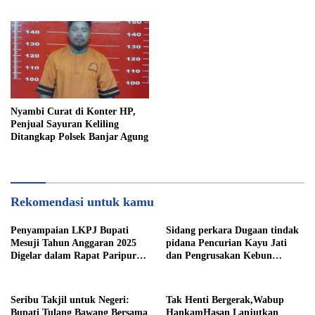
Zakat Infaq & Shodaqoh
Bawang Sukses Digelar.
Nyambi Curat di Konter HP,
Penjual Sayuran Keliling
Ditangkap Polsek Banjar Agung
Rekomendasi untuk kamu
Penyampaian LKPJ Bupati
Sidang perkara Dugaan tindak
Mesuji Tahun Anggaran 2025
pidana Pencurian Kayu Jati
Digelar dalam Rapat Paripurna
dan Pengrusakan Kebun
DPRD
Durian
Seribu Takjil untuk Negeri:
Tak Henti Bergerak,Wabup
Bupati Tulang Bawang Bersama
HankamHasan Lanjutkan