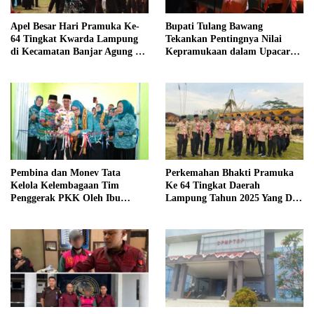
Apel Besar Hari Pramuka Ke-
Bupati Tulang Bawang
64 Tingkat Kwarda Lampung
Tekankan Pentingnya Nilai
di Kecamatan Banjar Agung Di
Kepramukaan dalam Upacara
Hadiri Oleh Bupati Tulang
Ulang Janji dan Renungan Hari
Bawang
Pramuka ke-64
Pembina dan Monev Tata
Perkemahan Bhakti Pramuka
Kelola Kelembagaan Tim
Ke 64 Tingkat Daerah
Penggerak PKK Oleh Ibu
Lampung Tahun 2025 Yang Di
Herlinna Wati Di Kampung
Hadiri oleh Sekda Tiba.
Astara Kesetra