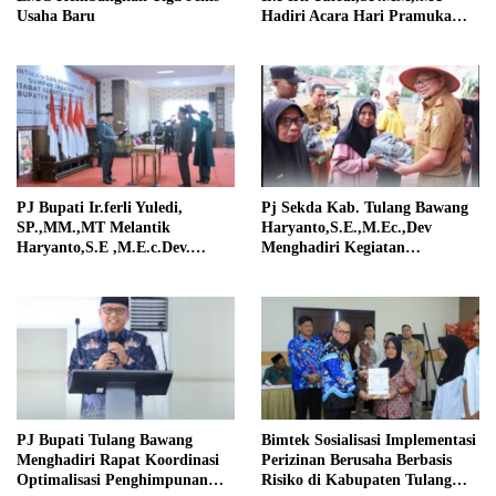
Usaha Baru
Hadiri Acara Hari Pramuka
Ke-63
PJ Bupati Ir.ferli Yuledi,
Pj Sekda Kab. Tulang Bawang
SP.,MM.,MT Melantik
Haryanto,S.E.,M.Ec.,Dev
Haryanto,S.E ,M.E.c.Dev.
Menghadiri Kegiatan
Sebagai Pejabat Sekertaris
Penanaman Jagung Serentak
Daerah
PJ Bupati Tulang Bawang
Bimtek Sosialisasi Implementasi
Menghadiri Rapat Koordinasi
Perizinan Berusaha Berbasis
Optimalisasi Penghimpunan
Risiko di Kabupaten Tulang