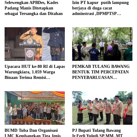
Selewengkan APBDes, Kades
Izin PT kapur putih lampung
Padang Manis Ditetapkan
berjaya di duga cacat
sebagai Tersangka dan Ditahan
adminstrasi ,DPMPTSP
pesawaran kami tak pernah
rekomendasi
Upacara HUT ke-80 RI di Lapas
PEMKAB TULANG BAWANG
Warungkiara, 1.059 Warga
BENTUK TIM PERCEPATAN
Binaan Terima Remisi
PENYEBARLUASAN
Dasawarsa, 19 Langsung Bebas
INFORMASI PUBLIK
BUMD Tuba Dan Organisasi
PJ Bupati Tulang Bawang
LMC Kembangkan Tiga Jenis
Ir.Ferli Yuledi,SP.MM,.MT