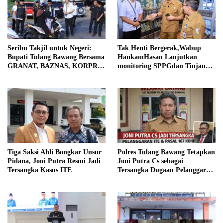
Seribu Takjil untuk Negeri:
Tak Henti Bergerak,Wabup
Bupati Tulang Bawang Bersama
HankamHasan Lanjutkan
GRANAT, BAZNAS, KORPRI
monitoring SPPGdan Tinjau
dan PII Berbagi Kepedulian di
SampelMBGHomeBeritaTak
Bulan Ramadhan
Henti Bergerak, Wabup
Hankam
Tiga Saksi Ahli Bongkar Unsur
Polres Tulang Bawang Tetapkan
Pidana, Joni Putra Resmi Jadi
Joni Putra Cs sebagai
Tersangka Kasus ITE
Tersangka Dugaan Pelanggaran
ITE dan Pasal 167 KUHP