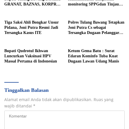
GRANAT, BAZNAS, KORPRI
monitoring SPPGdan Tinjau
dan PII Berbagi Kepedulian di
SampelMBGHomeBeritaTak
Bulan Ramadhan
Henti Bergerak, Wabup
Hankam
Tiga Saksi Ahli Bongkar Unsur
Polres Tulang Bawang Tetapkan
Pidana, Joni Putra Resmi Jadi
Joni Putra Cs sebagai
Tersangka Kasus ITE
Tersangka Dugaan Pelanggaran
ITE dan Pasal 167 KUHP
Bupati Qudrotul Ikhwan
Ketum Gema Batu : Surat
Luncurkan Vaksinasi HPV
Edaran Kominfo Tuba Kuat
Massal Pertama di Indonesian
Dugaan Lawan Udang Manis
Tinggalkan Balasan
Alamat email Anda tidak akan dipublikasikan.
Ruas yang
wajib ditandai
*