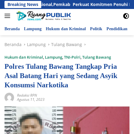
Langsung
ri Anak Nasional,Pemkab Perkuat Komitmen Penuhi Hak dan Li
Breaking News
ke
konten
Beranda
Lampung
Hukum dan Kriminal
Politik
Pendidikan
P
Beranda
Lampung
Tulang Bawang
Hukum dan Kriminal
,
Lampung
,
TNI-Polri
,
Tulang Bawang
Polres Tulang Bawang Tangkap Pria
Asal Batang Hari yang Sedang Asyik
Konsumsi Narkotika
Redaksi RPN
Agustus 11, 2023