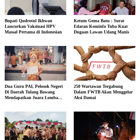
Bupati Qudrotul Ikhwan
Ketum Gema Batu : Surat
Luncurkan Vaksinasi HPV
Edaran Kominfo Tuba Kuat
Massal Pertama di Indonesian
Dugaan Lawan Udang Manis
Dua Guru PAI, Pelosok Negeri
250 Wartawan Tergabung
Di Daerah Tulang Bawang
Dalam FWTB Akan Menggelar
Mendapatkan Juara Lomba
Aksi Damai
Inovasi Pentas AGPAI Provinsi
Lampung