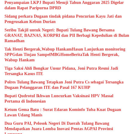
Penyampaian LKPJ Bupati Mesuji Tahun Anggaran 2025 Digelar
dalam Rapat Paripurna DPRD
Sidang perkara Dugaan tindak pidana Pencurian Kayu Jati dan
Pengrusakan Kebun Durian
Seribu Takjil untuk Negeri: Bupati Tulang Bawang Bersama
GRANAT, BAZNAS, KORPRI dan PII Berbagi Kepedulian di Bulan
Ramadhan
Tak Henti Bergerak,Wabup HankamHasan Lanjutkan monitoring
SPPGdan Tinjau SampelMBGHomeBeritaTak Henti Bergerak,
Wabup Hankam
Tiga Saksi Ahli Bongkar Unsur Pidana, Joni Putra Resmi Jadi
Tersangka Kasus ITE
Polres Tulang Bawang Tetapkan Joni Putra Cs sebagai Tersangka
Dugaan Pelanggaran ITE dan Pasal 167 KUHP
Bupati Qudrotul Ikhwan Luncurkan Vaksinasi HPV Massal
Pertama di Indonesian
Ketum Gema Batu : Surat Edaran Kominfo Tuba Kuat Dugaan
Lawan Udang Manis
Dua Guru PAI, Pelosok Negeri Di Daerah Tulang Bawang
Mendapatkan Juara Lomba Inovasi Pentas AGPAI Provinsi