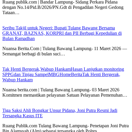
Ruang publik.com | Bandar Lampung- Sidang Perkara Pidana
dengan No.14/Pid.B/2026/PN.Gdt di Pengadilan Negeri Gedong
Tataan…
Seribu Takjil untuk Negeri: Bupati Tulang Bawang Bersama
GRANAT, BAZNAS, KORPRI dan PII Berbagi Kepedulian di
Bulan Ramadhan
Nuansa Berita.Com | Tulang Bawang Lampung- 11 Maret 2026 —
Semangat berbagi di bulan suci…
Tak Henti Bergerak,Wabup HankamHasan Lanjutkan monitoring
SPPGdan Tinjau SampelMBGHomeBeritaTak Henti Bergerak,
Wabup Hankam
Nuansa berita.com | Tulang Bawang Lampung- 03 Maret 2026
Komitmen memastikan pelayanan Satuan Pelayanan Pemenuhan…
Tiga Saksi Ahli Bongkar Unsur Pidana, Joni Putra Resmi Jadi
Tersangka Kasus ITE
Ruang Publik.com Tulang Bawang Lampung- Penetapan Joni Putra
Bin Alamsyah (Alm) sebagai tersangka oleh Polres…