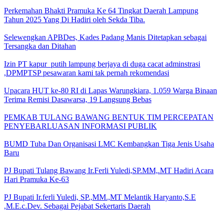
Perkemahan Bhakti Pramuka Ke 64 Tingkat Daerah Lampung
Tahun 2025 Yang Di Hadiri oleh Sekda Tiba.
Selewengkan APBDes, Kades Padang Manis Ditetapkan sebagai
Tersangka dan Ditahan
Izin PT kapur putih lampung berjaya di duga cacat adminstrasi
,DPMPTSP pesawaran kami tak pernah rekomendasi
Upacara HUT ke-80 RI di Lapas Warungkiara, 1.059 Warga Binaan
Terima Remisi Dasawarsa, 19 Langsung Bebas
PEMKAB TULANG BAWANG BENTUK TIM PERCEPATAN
PENYEBARLUASAN INFORMASI PUBLIK
BUMD Tuba Dan Organisasi LMC Kembangkan Tiga Jenis Usaha
Baru
PJ Bupati Tulang Bawang Ir.Ferli Yuledi,SP.MM,.MT Hadiri Acara
Hari Pramuka Ke-63
PJ Bupati Ir.ferli Yuledi, SP.,MM.,MT Melantik Haryanto,S.E
,M.E.c.Dev. Sebagai Pejabat Sekertaris Daerah