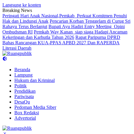
Langsung ke konten
Breaking News
Peringati Hari Anak Nasional,Pemkab Perkuat Komitmen Penuhi
Hak dan Lindungi Anak
Pencarian Korban Tenggelam di Curug Sri
Rahayu Terus Berlanjut
Bupati Ayu Hadiri Entry Meeting Opini
Ombudsman RI
Pemkab Way Kanan siap siaga Hadapi Ancaman
Kekeringan dan Karhutla Tahun 2026
Rapat Paripurna DPRD
Bahas Rancangan KUA-PPAS APBD 2027 Dan RAPERDA
Literasi Daerah
Beranda
Lampung
Hukum dan Kriminal
Politik
Pendidikan
Pariwisata
DesaQu
Pedoman Media Siber
Box Redaksi
Advertorial