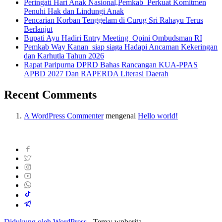
Peringati Hari Anak Nasional,Pemkab Perkuat Komitmen
Penuhi Hak dan Lindungi Anak
Pencarian Korban Tenggelam di Curug Sri Rahayu Terus
Berlanjut
Bupati Ayu Hadiri Entry Meeting Opini Ombudsman RI
Pemkab Way Kanan siap siaga Hadapi Ancaman Kekeringan
dan Karhutla Tahun 2026
Rapat Paripurna DPRD Bahas Rancangan KUA-PPAS
APBD 2027 Dan RAPERDA Literasi Daerah
Recent Comments
A WordPress Commenter
mengenai
Hello world!
Didukung oleh WordPress
-
Tema: wpberita.