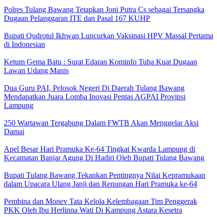
Polres Tulang Bawang Tetapkan Joni Putra Cs sebagai Tersangka
Dugaan Pelanggaran ITE dan Pasal 167 KUHP
Bupati Qudrotul Ikhwan Luncurkan Vaksinasi HPV Massal Pertama
di Indonesian
Ketum Gema Batu : Surat Edaran Kominfo Tuba Kuat Dugaan
Lawan Udang Manis
Dua Guru PAI, Pelosok Negeri Di Daerah Tulang Bawang
Mendapatkan Juara Lomba Inovasi Pentas AGPAI Provinsi
Lampung
250 Wartawan Tergabung Dalam FWTB Akan Menggelar Aksi
Damai
Apel Besar Hari Pramuka Ke-64 Tingkat Kwarda Lampung di
Kecamatan Banjar Agung Di Hadiri Oleh Bupati Tulang Bawang
Bupati Tulang Bawang Tekankan Pentingnya Nilai Kepramukaan
dalam Upacara Ulang Janji dan Renungan Hari Pramuka ke-64
Pembina dan Monev Tata Kelola Kelembagaan Tim Penggerak
PKK Oleh Ibu Herlinna Wati Di Kampung Astara Kesetra