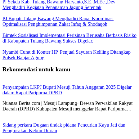
Pj Sekda Kab. Tulang Bawang Haryanto,S.E.,M.Ec.,Dev
Menghadiri Kegiatan Penanaman Jagung Serentak
PJ Bupati Tulang Bawang Menghadiri Rapat Koordinasi
Optimalisasi Penghimpunan Zakat Infaq & Shodaqoh
Bimtek Sosialisasi Implementasi Perizinan Berusaha Berbasis Risiko
di Kabupaten Tulang Bawang Sukses Digelar.
Nyambi Curat di Konter HP, Penjual Sayuran Keliling Ditangkap
Polsek Banjar Agung
Rekomendasi untuk kamu
Penyampaian LKPJ Bupati Mesuji Tahun Anggaran 2025 Digelar
dalam Rapat Paripurna DPRD
Nuansa Berita.com | Mesuji Lampung- Dewan Perwakilan Rakyat
Daerah (DPRD) Kabupaten Mesuji menggelar Rapat Paripurna…
Sidang perkara Dugaan tindak pidana Pencurian Kayu Jati dan
Pengrusakan Kebun Durian