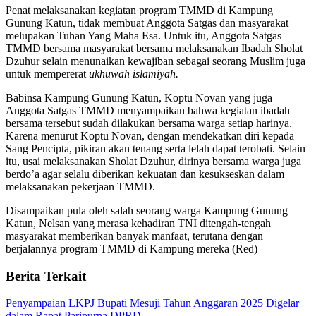
Penat melaksanakan kegiatan program TMMD di Kampung
Gunung Katun, tidak membuat Anggota Satgas dan masyarakat
melupakan Tuhan Yang Maha Esa. Untuk itu, Anggota Satgas
TMMD bersama masyarakat bersama melaksanakan Ibadah Sholat
Dzuhur selain menunaikan kewajiban sebagai seorang Muslim juga
untuk mempererat
ukhuwah islamiyah.
Babinsa Kampung Gunung Katun, Koptu Novan yang juga
Anggota Satgas TMMD menyampaikan bahwa kegiatan ibadah
bersama tersebut sudah dilakukan bersama warga setiap harinya.
Karena menurut Koptu Novan, dengan mendekatkan diri kepada
Sang Pencipta, pikiran akan tenang serta lelah dapat terobati. Selain
itu, usai melaksanakan Sholat Dzuhur, dirinya bersama warga juga
berdo’a agar selalu diberikan kekuatan dan kesukseskan dalam
melaksanakan pekerjaan TMMD.
Disampaikan pula oleh salah seorang warga Kampung Gunung
Katun, Nelsan yang merasa kehadiran TNI ditengah-tengah
masyarakat memberikan banyak manfaat, terutana dengan
berjalannya program TMMD di Kampung mereka (Red)
Berita Terkait
Penyampaian LKPJ Bupati Mesuji Tahun Anggaran 2025 Digelar
dalam Rapat Paripurna DPRD