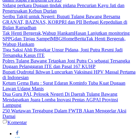
Sidang perkara Dugaan tindak pidana Pencurian Kayu Jati dan
Pengrusakan Kebun Durian
Seribu Takjil untuk Negeri: Bupati Tulang Bawang Bersama
GRANAT, BAZNAS, KORPRI dan PII Berbagi Kepedulian di
Bulan Ramadhan
Tak Henti Bergerak,Wabup HankamHasan Lanjutkan monitoring
SPPGdan Tinjau SampelMBGHomeBeritaTak Henti Bergerak,
Wabup Hankam
Tiga Saksi Ahli Bongkar Unsur Pidana, Joni Putra Resmi Jadi
Tersangka Kasus ITE
Polres Tulang Bawang Tetapkan Joni Putra Cs sebagai Tersangka
Dugaan Pelanggaran ITE dan Pasal 167 KUHP
Bupati Qudrotul Ikhwan Luncurkan Vaksinasi HPV Massal Pertama
di Indonesian
Ketum Gema Batu : Surat Edaran Kominfo Tuba Kuat Dugaan
Lawan Udang Manis
Dua Guru PAI, Pelosok Negeri Di Daerah Tulang Bawang
Mendapatkan Juara Lomba Inovasi Pentas AGPAI Provinsi
Lampung
250 Wartawan Tergabung Dalam FWTB Akan Menggelar Aksi
Damai
Komentar