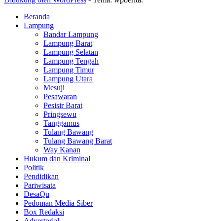
Beranda
Lampung
Bandar Lampung
Lampung Barat
Lampung Selatan
Lampung Tengah
Lampung Timur
Lampung Utara
Mesuji
Pesawaran
Pesisir Barat
Pringsewu
Tanggamus
Tulang Bawang
Tulang Bawang Barat
Way Kanan
Hukum dan Kriminal
Politik
Pendidikan
Pariwisata
DesaQu
Pedoman Media Siber
Box Redaksi
Advertorial