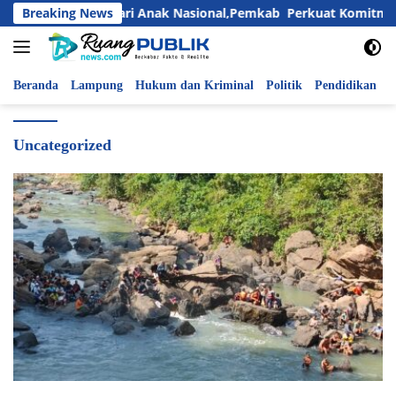
Langsung
Breaking News
Peringati Hari Anak Nasional,Pemkab Perkuat Komitmen P
ke
konten
Beranda
Lampung
Hukum dan Kriminal
Politik
Pendidikan
P
Uncategorized