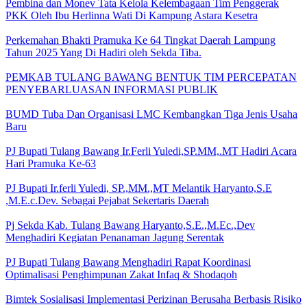
Pembina dan Monev Tata Kelola Kelembagaan Tim Penggerak
PKK Oleh Ibu Herlinna Wati Di Kampung Astara Kesetra
Perkemahan Bhakti Pramuka Ke 64 Tingkat Daerah Lampung
Tahun 2025 Yang Di Hadiri oleh Sekda Tiba.
PEMKAB TULANG BAWANG BENTUK TIM PERCEPATAN
PENYEBARLUASAN INFORMASI PUBLIK
BUMD Tuba Dan Organisasi LMC Kembangkan Tiga Jenis Usaha
Baru
PJ Bupati Tulang Bawang Ir.Ferli Yuledi,SP.MM,.MT Hadiri Acara
Hari Pramuka Ke-63
PJ Bupati Ir.ferli Yuledi, SP.,MM.,MT Melantik Haryanto,S.E
,M.E.c.Dev. Sebagai Pejabat Sekertaris Daerah
Pj Sekda Kab. Tulang Bawang Haryanto,S.E.,M.Ec.,Dev
Menghadiri Kegiatan Penanaman Jagung Serentak
PJ Bupati Tulang Bawang Menghadiri Rapat Koordinasi
Optimalisasi Penghimpunan Zakat Infaq & Shodaqoh
Bimtek Sosialisasi Implementasi Perizinan Berusaha Berbasis Risiko