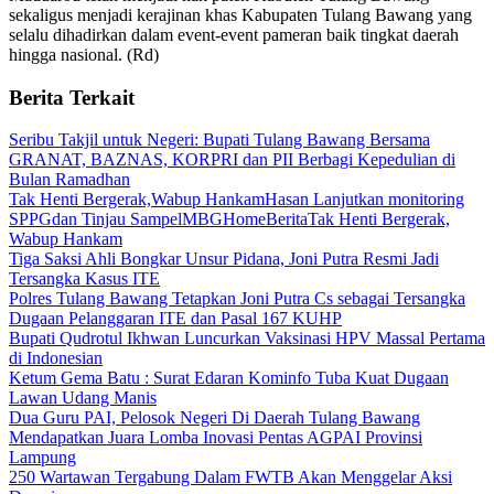
sekaligus menjadi kerajinan khas Kabupaten Tulang Bawang yang
selalu dihadirkan dalam event-event pameran baik tingkat daerah
hingga nasional. (Rd)
Berita Terkait
Seribu Takjil untuk Negeri: Bupati Tulang Bawang Bersama
GRANAT, BAZNAS, KORPRI dan PII Berbagi Kepedulian di
Bulan Ramadhan
Tak Henti Bergerak,Wabup HankamHasan Lanjutkan monitoring
SPPGdan Tinjau SampelMBGHomeBeritaTak Henti Bergerak,
Wabup Hankam
Tiga Saksi Ahli Bongkar Unsur Pidana, Joni Putra Resmi Jadi
Tersangka Kasus ITE
Polres Tulang Bawang Tetapkan Joni Putra Cs sebagai Tersangka
Dugaan Pelanggaran ITE dan Pasal 167 KUHP
Bupati Qudrotul Ikhwan Luncurkan Vaksinasi HPV Massal Pertama
di Indonesian
Ketum Gema Batu : Surat Edaran Kominfo Tuba Kuat Dugaan
Lawan Udang Manis
Dua Guru PAI, Pelosok Negeri Di Daerah Tulang Bawang
Mendapatkan Juara Lomba Inovasi Pentas AGPAI Provinsi
Lampung
250 Wartawan Tergabung Dalam FWTB Akan Menggelar Aksi