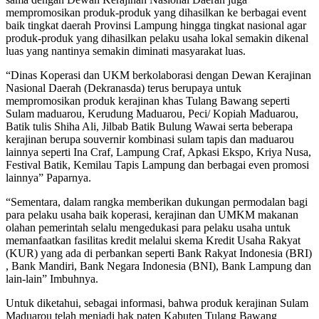
mempromosikan produk-produk yang dihasilkan ke berbagai event
baik tingkat daerah Provinsi Lampung hingga tingkat nasional agar
produk-produk yang dihasilkan pelaku usaha lokal semakin dikenal
luas yang nantinya semakin diminati masyarakat luas.
“Dinas Koperasi dan UKM berkolaborasi dengan Dewan Kerajinan
Nasional Daerah (Dekranasda) terus berupaya untuk
mempromosikan produk kerajinan khas Tulang Bawang seperti
Sulam maduarou, Kerudung Maduarou, Peci/ Kopiah Maduarou,
Batik tulis Shiha Ali, Jilbab Batik Bulung Wawai serta beberapa
kerajinan berupa souvernir kombinasi sulam tapis dan maduarou
lainnya seperti Ina Craf, Lampung Craf, Apkasi Ekspo, Kriya Nusa,
Festival Batik, Kemilau Tapis Lampung dan berbagai even promosi
lainnya” Paparnya.
“Sementara, dalam rangka memberikan dukungan permodalan bagi
para pelaku usaha baik koperasi, kerajinan dan UMKM makanan
olahan pemerintah selalu mengedukasi para pelaku usaha untuk
memanfaatkan fasilitas kredit melalui skema Kredit Usaha Rakyat
(KUR) yang ada di perbankan seperti Bank Rakyat Indonesia (BRI)
, Bank Mandiri, Bank Negara Indonesia (BNI), Bank Lampung dan
lain-lain” Imbuhnya.
Untuk diketahui, sebagai informasi, bahwa produk kerajinan Sulam
Maduarou telah menjadi hak paten Kabuten Tulang Bawang