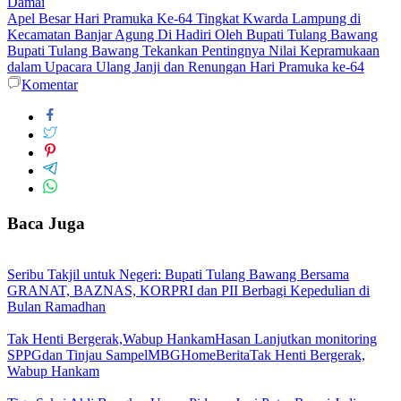
Damai
Apel Besar Hari Pramuka Ke-64 Tingkat Kwarda Lampung di
Kecamatan Banjar Agung Di Hadiri Oleh Bupati Tulang Bawang
Bupati Tulang Bawang Tekankan Pentingnya Nilai Kepramukaan
dalam Upacara Ulang Janji dan Renungan Hari Pramuka ke-64
Komentar
Baca Juga
Seribu Takjil untuk Negeri: Bupati Tulang Bawang Bersama
GRANAT, BAZNAS, KORPRI dan PII Berbagi Kepedulian di
Bulan Ramadhan
Tak Henti Bergerak,Wabup HankamHasan Lanjutkan monitoring
SPPGdan Tinjau SampelMBGHomeBeritaTak Henti Bergerak,
Wabup Hankam