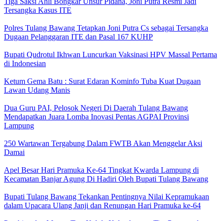
Tiga Saksi Ahli Bongkar Unsur Pidana, Joni Putra Resmi Jadi
Tersangka Kasus ITE
Polres Tulang Bawang Tetapkan Joni Putra Cs sebagai Tersangka
Dugaan Pelanggaran ITE dan Pasal 167 KUHP
Bupati Qudrotul Ikhwan Luncurkan Vaksinasi HPV Massal Pertama
di Indonesian
Ketum Gema Batu : Surat Edaran Kominfo Tuba Kuat Dugaan
Lawan Udang Manis
Dua Guru PAI, Pelosok Negeri Di Daerah Tulang Bawang
Mendapatkan Juara Lomba Inovasi Pentas AGPAI Provinsi
Lampung
250 Wartawan Tergabung Dalam FWTB Akan Menggelar Aksi
Damai
Apel Besar Hari Pramuka Ke-64 Tingkat Kwarda Lampung di
Kecamatan Banjar Agung Di Hadiri Oleh Bupati Tulang Bawang
Bupati Tulang Bawang Tekankan Pentingnya Nilai Kepramukaan
dalam Upacara Ulang Janji dan Renungan Hari Pramuka ke-64