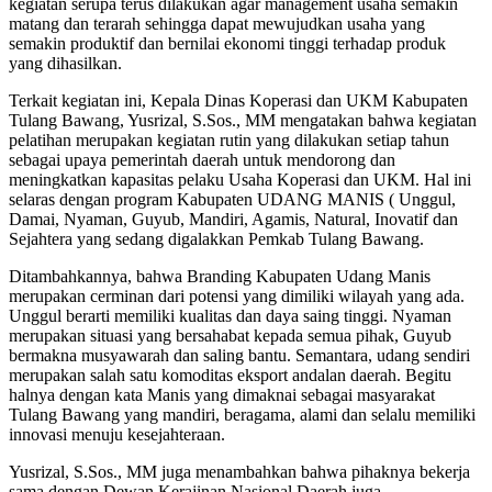
kegiatan serupa terus dilakukan agar management usaha semakin
matang dan terarah sehingga dapat mewujudkan usaha yang
semakin produktif dan bernilai ekonomi tinggi terhadap produk
yang dihasilkan.
Terkait kegiatan ini, Kepala Dinas Koperasi dan UKM Kabupaten
Tulang Bawang, Yusrizal, S.Sos., MM mengatakan bahwa kegiatan
pelatihan merupakan kegiatan rutin yang dilakukan setiap tahun
sebagai upaya pemerintah daerah untuk mendorong dan
meningkatkan kapasitas pelaku Usaha Koperasi dan UKM. Hal ini
selaras dengan program Kabupaten UDANG MANIS ( Unggul,
Damai, Nyaman, Guyub, Mandiri, Agamis, Natural, Inovatif dan
Sejahtera yang sedang digalakkan Pemkab Tulang Bawang.
Ditambahkannya, bahwa Branding Kabupaten Udang Manis
merupakan cerminan dari potensi yang dimiliki wilayah yang ada.
Unggul berarti memiliki kualitas dan daya saing tinggi. Nyaman
merupakan situasi yang bersahabat kepada semua pihak, Guyub
bermakna musyawarah dan saling bantu. Semantara, udang sendiri
merupakan salah satu komoditas eksport andalan daerah. Begitu
halnya dengan kata Manis yang dimaknai sebagai masyarakat
Tulang Bawang yang mandiri, beragama, alami dan selalu memiliki
innovasi menuju kesejahteraan.
Yusrizal, S.Sos., MM juga menambahkan bahwa pihaknya bekerja
sama dengan Dewan Kerajinan Nasional Daerah juga