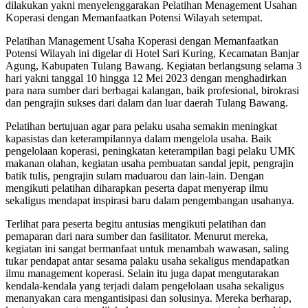
dilakukan yakni menyelenggarakan Pelatihan Menagement Usahan
Koperasi dengan Memanfaatkan Potensi Wilayah setempat.
Pelatihan Management Usaha Koperasi dengan Memanfaatkan
Potensi Wilayah ini digelar di Hotel Sari Kuring, Kecamatan Banjar
Agung, Kabupaten Tulang Bawang. Kegiatan berlangsung selama 3
hari yakni tanggal 10 hingga 12 Mei 2023 dengan menghadirkan
para nara sumber dari berbagai kalangan, baik profesional, birokrasi
dan pengrajin sukses dari dalam dan luar daerah Tulang Bawang.
Pelatihan bertujuan agar para pelaku usaha semakin meningkat
kapasistas dan keterampilannya dalam mengelola usaha. Baik
pengelolaan koperasi, peningkatan keterampilan bagi pelaku UMK
makanan olahan, kegiatan usaha pembuatan sandal jepit, pengrajin
batik tulis, pengrajin sulam maduarou dan lain-lain. Dengan
mengikuti pelatihan diharapkan peserta dapat menyerap ilmu
sekaligus mendapat inspirasi baru dalam pengembangan usahanya.
Terlihat para peserta begitu antusias mengikuti pelatihan dan
pemaparan dari nara sumber dan fasilitator. Menurut mereka,
kegiatan ini sangat bermanfaat untuk menambah wawasan, saling
tukar pendapat antar sesama palaku usaha sekaligus mendapatkan
ilmu management koperasi. Selain itu juga dapat mengutarakan
kendala-kendala yang terjadi dalam pengelolaan usaha sekaligus
menanyakan cara mengantisipasi dan solusinya. Mereka berharap,