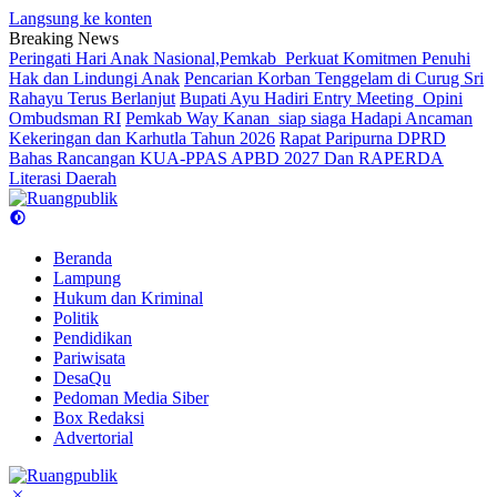
Langsung ke konten
Breaking News
Peringati Hari Anak Nasional,Pemkab Perkuat Komitmen Penuhi
Hak dan Lindungi Anak
Pencarian Korban Tenggelam di Curug Sri
Rahayu Terus Berlanjut
Bupati Ayu Hadiri Entry Meeting Opini
Ombudsman RI
Pemkab Way Kanan siap siaga Hadapi Ancaman
Kekeringan dan Karhutla Tahun 2026
Rapat Paripurna DPRD
Bahas Rancangan KUA-PPAS APBD 2027 Dan RAPERDA
Literasi Daerah
Beranda
Lampung
Hukum dan Kriminal
Politik
Pendidikan
Pariwisata
DesaQu
Pedoman Media Siber
Box Redaksi
Advertorial