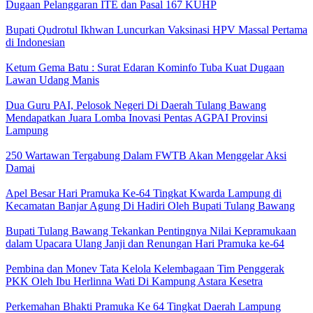
Dugaan Pelanggaran ITE dan Pasal 167 KUHP
Bupati Qudrotul Ikhwan Luncurkan Vaksinasi HPV Massal Pertama
di Indonesian
Ketum Gema Batu : Surat Edaran Kominfo Tuba Kuat Dugaan
Lawan Udang Manis
Dua Guru PAI, Pelosok Negeri Di Daerah Tulang Bawang
Mendapatkan Juara Lomba Inovasi Pentas AGPAI Provinsi
Lampung
250 Wartawan Tergabung Dalam FWTB Akan Menggelar Aksi
Damai
Apel Besar Hari Pramuka Ke-64 Tingkat Kwarda Lampung di
Kecamatan Banjar Agung Di Hadiri Oleh Bupati Tulang Bawang
Bupati Tulang Bawang Tekankan Pentingnya Nilai Kepramukaan
dalam Upacara Ulang Janji dan Renungan Hari Pramuka ke-64
Pembina dan Monev Tata Kelola Kelembagaan Tim Penggerak
PKK Oleh Ibu Herlinna Wati Di Kampung Astara Kesetra
Perkemahan Bhakti Pramuka Ke 64 Tingkat Daerah Lampung