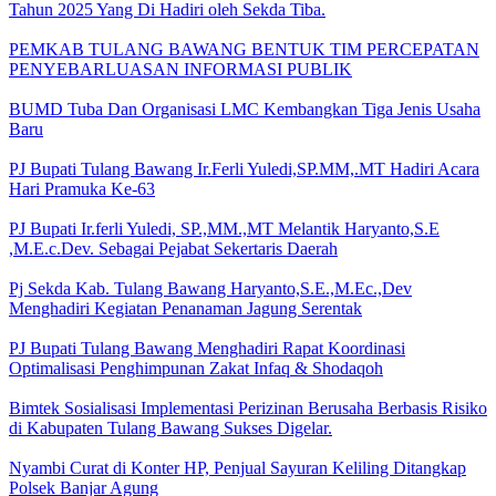
Tahun 2025 Yang Di Hadiri oleh Sekda Tiba.
PEMKAB TULANG BAWANG BENTUK TIM PERCEPATAN
PENYEBARLUASAN INFORMASI PUBLIK
BUMD Tuba Dan Organisasi LMC Kembangkan Tiga Jenis Usaha
Baru
PJ Bupati Tulang Bawang Ir.Ferli Yuledi,SP.MM,.MT Hadiri Acara
Hari Pramuka Ke-63
PJ Bupati Ir.ferli Yuledi, SP.,MM.,MT Melantik Haryanto,S.E
,M.E.c.Dev. Sebagai Pejabat Sekertaris Daerah
Pj Sekda Kab. Tulang Bawang Haryanto,S.E.,M.Ec.,Dev
Menghadiri Kegiatan Penanaman Jagung Serentak
PJ Bupati Tulang Bawang Menghadiri Rapat Koordinasi
Optimalisasi Penghimpunan Zakat Infaq & Shodaqoh
Bimtek Sosialisasi Implementasi Perizinan Berusaha Berbasis Risiko
di Kabupaten Tulang Bawang Sukses Digelar.
Nyambi Curat di Konter HP, Penjual Sayuran Keliling Ditangkap
Polsek Banjar Agung