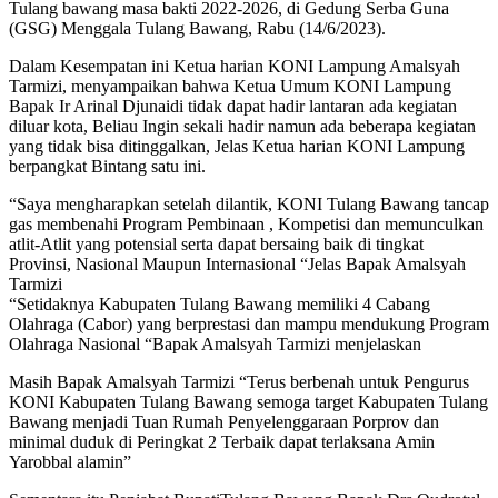
Tulang bawang masa bakti 2022-2026, di Gedung Serba Guna
(GSG) Menggala Tulang Bawang, Rabu (14/6/2023).
Dalam Kesempatan ini Ketua harian KONI Lampung Amalsyah
Tarmizi, menyampaikan bahwa Ketua Umum KONI Lampung
Bapak Ir Arinal Djunaidi tidak dapat hadir lantaran ada kegiatan
diluar kota, Beliau Ingin sekali hadir namun ada beberapa kegiatan
yang tidak bisa ditinggalkan, Jelas Ketua harian KONI Lampung
berpangkat Bintang satu ini.
“Saya mengharapkan setelah dilantik, KONI Tulang Bawang tancap
gas membenahi Program Pembinaan , Kompetisi dan memunculkan
atlit-Atlit yang potensial serta dapat bersaing baik di tingkat
Provinsi, Nasional Maupun Internasional “Jelas Bapak Amalsyah
Tarmizi
“Setidaknya Kabupaten Tulang Bawang memiliki 4 Cabang
Olahraga (Cabor) yang berprestasi dan mampu mendukung Program
Olahraga Nasional “Bapak Amalsyah Tarmizi menjelaskan
Masih Bapak Amalsyah Tarmizi “Terus berbenah untuk Pengurus
KONI Kabupaten Tulang Bawang semoga target Kabupaten Tulang
Bawang menjadi Tuan Rumah Penyelenggaraan Porprov dan
minimal duduk di Peringkat 2 Terbaik dapat terlaksana Amin
Yarobbal alamin”