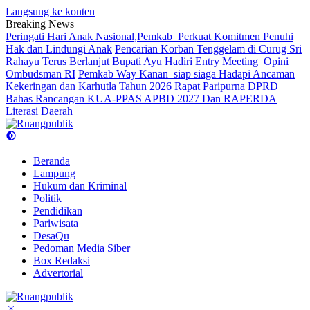
Langsung ke konten
Breaking News
Peringati Hari Anak Nasional,Pemkab Perkuat Komitmen Penuhi
Hak dan Lindungi Anak
Pencarian Korban Tenggelam di Curug Sri
Rahayu Terus Berlanjut
Bupati Ayu Hadiri Entry Meeting Opini
Ombudsman RI
Pemkab Way Kanan siap siaga Hadapi Ancaman
Kekeringan dan Karhutla Tahun 2026
Rapat Paripurna DPRD
Bahas Rancangan KUA-PPAS APBD 2027 Dan RAPERDA
Literasi Daerah
Beranda
Lampung
Hukum dan Kriminal
Politik
Pendidikan
Pariwisata
DesaQu
Pedoman Media Siber
Box Redaksi
Advertorial