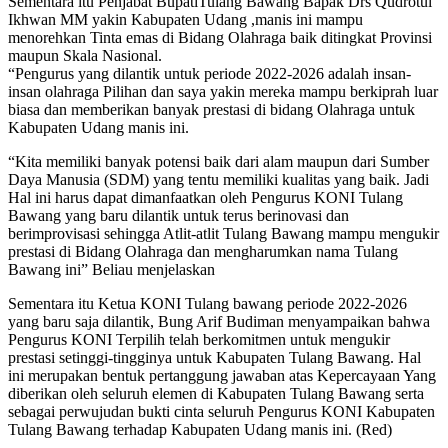
Sementara itu Penjabat BupatiTulang Bawang Bapak Drs Qudrotul
Ikhwan MM yakin Kabupaten Udang ,manis ini mampu
menorehkan Tinta emas di Bidang Olahraga baik ditingkat Provinsi
maupun Skala Nasional.
“Pengurus yang dilantik untuk periode 2022-2026 adalah insan-
insan olahraga Pilihan dan saya yakin mereka mampu berkiprah luar
biasa dan memberikan banyak prestasi di bidang Olahraga untuk
Kabupaten Udang manis ini.
“Kita memiliki banyak potensi baik dari alam maupun dari Sumber
Daya Manusia (SDM) yang tentu memiliki kualitas yang baik. Jadi
Hal ini harus dapat dimanfaatkan oleh Pengurus KONI Tulang
Bawang yang baru dilantik untuk terus berinovasi dan
berimprovisasi sehingga Atlit-atlit Tulang Bawang mampu mengukir
prestasi di Bidang Olahraga dan mengharumkan nama Tulang
Bawang ini” Beliau menjelaskan
Sementara itu Ketua KONI Tulang bawang periode 2022-2026
yang baru saja dilantik, Bung Arif Budiman menyampaikan bahwa
Pengurus KONI Terpilih telah berkomitmen untuk mengukir
prestasi setinggi-tingginya untuk Kabupaten Tulang Bawang. Hal
ini merupakan bentuk pertanggung jawaban atas Kepercayaan Yang
diberikan oleh seluruh elemen di Kabupaten Tulang Bawang serta
sebagai perwujudan bukti cinta seluruh Pengurus KONI Kabupaten
Tulang Bawang terhadap Kabupaten Udang manis ini. (Red)