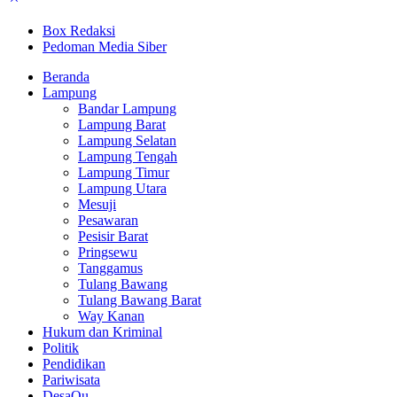
Box Redaksi
Pedoman Media Siber
Beranda
Lampung
Bandar Lampung
Lampung Barat
Lampung Selatan
Lampung Tengah
Lampung Timur
Lampung Utara
Mesuji
Pesawaran
Pesisir Barat
Pringsewu
Tanggamus
Tulang Bawang
Tulang Bawang Barat
Way Kanan
Hukum dan Kriminal
Politik
Pendidikan
Pariwisata
DesaQu