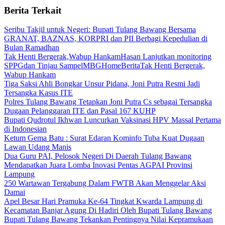
Berita Terkait
Seribu Takjil untuk Negeri: Bupati Tulang Bawang Bersama
GRANAT, BAZNAS, KORPRI dan PII Berbagi Kepedulian di
Bulan Ramadhan
Tak Henti Bergerak,Wabup HankamHasan Lanjutkan monitoring
SPPGdan Tinjau SampelMBGHomeBeritaTak Henti Bergerak,
Wabup Hankam
Tiga Saksi Ahli Bongkar Unsur Pidana, Joni Putra Resmi Jadi
Tersangka Kasus ITE
Polres Tulang Bawang Tetapkan Joni Putra Cs sebagai Tersangka
Dugaan Pelanggaran ITE dan Pasal 167 KUHP
Bupati Qudrotul Ikhwan Luncurkan Vaksinasi HPV Massal Pertama
di Indonesian
Ketum Gema Batu : Surat Edaran Kominfo Tuba Kuat Dugaan
Lawan Udang Manis
Dua Guru PAI, Pelosok Negeri Di Daerah Tulang Bawang
Mendapatkan Juara Lomba Inovasi Pentas AGPAI Provinsi
Lampung
250 Wartawan Tergabung Dalam FWTB Akan Menggelar Aksi
Damai
Apel Besar Hari Pramuka Ke-64 Tingkat Kwarda Lampung di
Kecamatan Banjar Agung Di Hadiri Oleh Bupati Tulang Bawang
Bupati Tulang Bawang Tekankan Pentingnya Nilai Kepramukaan