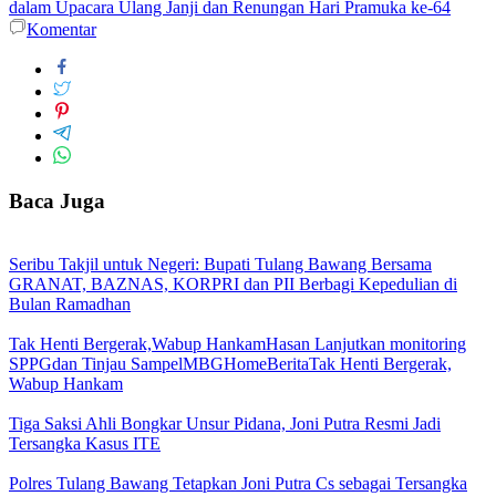
dalam Upacara Ulang Janji dan Renungan Hari Pramuka ke-64
Komentar
Baca Juga
Seribu Takjil untuk Negeri: Bupati Tulang Bawang Bersama
GRANAT, BAZNAS, KORPRI dan PII Berbagi Kepedulian di
Bulan Ramadhan
Tak Henti Bergerak,Wabup HankamHasan Lanjutkan monitoring
SPPGdan Tinjau SampelMBGHomeBeritaTak Henti Bergerak,
Wabup Hankam
Tiga Saksi Ahli Bongkar Unsur Pidana, Joni Putra Resmi Jadi
Tersangka Kasus ITE
Polres Tulang Bawang Tetapkan Joni Putra Cs sebagai Tersangka