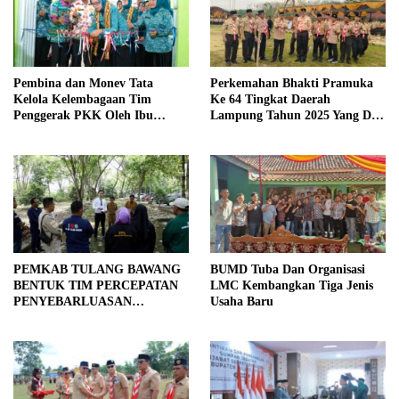
Pembina dan Monev Tata
Perkemahan Bhakti Pramuka
Kelola Kelembagaan Tim
Ke 64 Tingkat Daerah
Penggerak PKK Oleh Ibu
Lampung Tahun 2025 Yang Di
Herlinna Wati Di Kampung
Hadiri oleh Sekda Tiba.
Astara Kesetra
PEMKAB TULANG BAWANG
BUMD Tuba Dan Organisasi
BENTUK TIM PERCEPATAN
LMC Kembangkan Tiga Jenis
PENYEBARLUASAN
Usaha Baru
INFORMASI PUBLIK