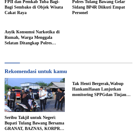
FPII dan Pemkab Tuba Bagi-
Polres Tulang Bawang Gelar
Bagi Sembako di Objek Wisata
Sidang BP4R Diikuti Empat
Cakat Raya
Personel
Asyik Konsumsi Narkotika di
Rumah, Warga Menggala
Selatan Ditangkap Polres
Tulang Bawang
Rekomendasi untuk kamu
Tak Henti Bergerak,Wabup
HankamHasan Lanjutkan
monitoring SPPGdan Tinjau
SampelMBGHomeBeritaTak
Henti Bergerak, Wabup
Hankam
Seribu Takjil untuk Negeri:
Bupati Tulang Bawang Bersama
GRANAT, BAZNAS, KORPRI
dan PII Berbagi Kepedulian di