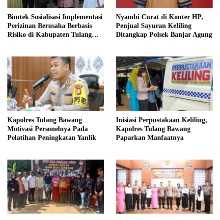
Bimtek Sosialisasi Implementasi
Nyambi Curat di Konter HP,
Perizinan Berusaha Berbasis
Penjual Sayuran Keliling
Risiko di Kabupaten Tulang
Ditangkap Polsek Banjar Agung
Bawang Sukses Digelar.
Kapolres Tulang Bawang
Inisiasi Perpustakaan Keliling,
Motivasi Personelnya Pada
Kapolres Tulang Bawang
Pelatihan Peningkatan Yanlik
Paparkan Manfaatnya