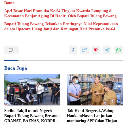
Damai
Apel Besar Hari Pramuka Ke-64 Tingkat Kwarda Lampung di
Kecamatan Banjar Agung Di Hadiri Oleh Bupati Tulang Bawang
Bupati Tulang Bawang Tekankan Pentingnya Nilai Kepramukaan
dalam Upacara Ulang Janji dan Renungan Hari Pramuka ke-64
Baca Juga
Tak Henti Bergerak,Wabup
Seribu Takjil untuk Negeri:
HankamHasan Lanjutkan
Bupati Tulang Bawang Bersama
monitoring SPPGdan Tinjau
GRANAT, BAZNAS, KORPRI
SampelMBGHomeBeritaTak
dan PII Berbagi Kepedulian di