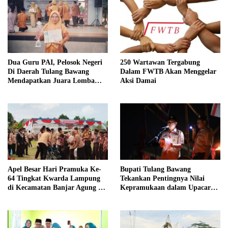
Dua Guru PAI, Pelosok Negeri
250 Wartawan Tergabung
Di Daerah Tulang Bawang
Dalam FWTB Akan Menggelar
Mendapatkan Juara Lomba
Aksi Damai
Inovasi Pentas AGPAI Provinsi
Lampung
Apel Besar Hari Pramuka Ke-
Bupati Tulang Bawang
64 Tingkat Kwarda Lampung
Tekankan Pentingnya Nilai
di Kecamatan Banjar Agung Di
Kepramukaan dalam Upacara
Hadiri Oleh Bupati Tulang
Ulang Janji dan Renungan Hari
Bawang
Pramuka ke-64