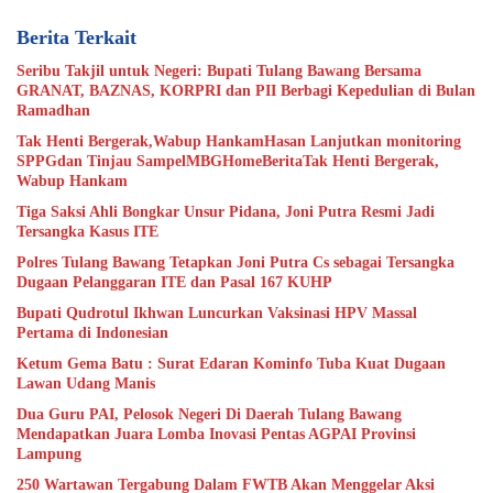
Berita Terkait
Seribu Takjil untuk Negeri: Bupati Tulang Bawang Bersama
GRANAT, BAZNAS, KORPRI dan PII Berbagi Kepedulian di Bulan
Ramadhan
Tak Henti Bergerak,Wabup HankamHasan Lanjutkan monitoring
SPPGdan Tinjau SampelMBGHomeBeritaTak Henti Bergerak,
Wabup Hankam
Tiga Saksi Ahli Bongkar Unsur Pidana, Joni Putra Resmi Jadi
Tersangka Kasus ITE
Polres Tulang Bawang Tetapkan Joni Putra Cs sebagai Tersangka
Dugaan Pelanggaran ITE dan Pasal 167 KUHP
Bupati Qudrotul Ikhwan Luncurkan Vaksinasi HPV Massal
Pertama di Indonesian
Ketum Gema Batu : Surat Edaran Kominfo Tuba Kuat Dugaan
Lawan Udang Manis
Dua Guru PAI, Pelosok Negeri Di Daerah Tulang Bawang
Mendapatkan Juara Lomba Inovasi Pentas AGPAI Provinsi
Lampung
250 Wartawan Tergabung Dalam FWTB Akan Menggelar Aksi