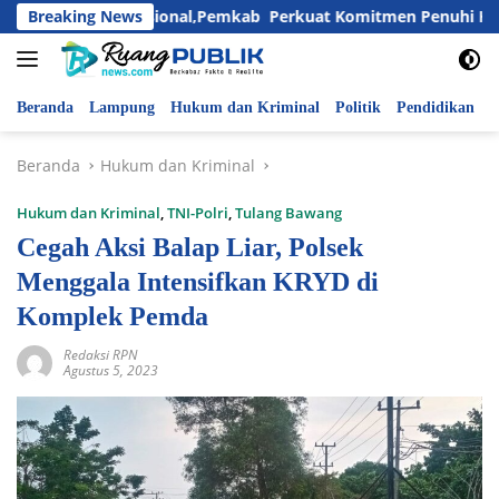
Langsung
ri Anak Nasional,Pemkab Perkuat Komitmen Penuhi Hak dan Lin
Breaking News
ke
konten
Beranda
Lampung
Hukum dan Kriminal
Politik
Pendidikan
P
Beranda
Hukum dan Kriminal
Hukum dan Kriminal
,
TNI-Polri
,
Tulang Bawang
Cegah Aksi Balap Liar, Polsek
Menggala Intensifkan KRYD di
Komplek Pemda
Redaksi RPN
Agustus 5, 2023