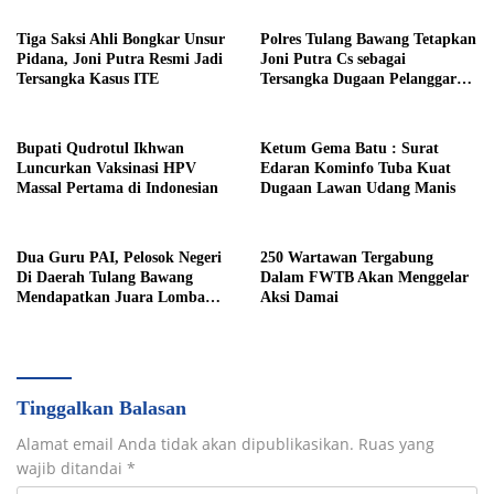
Bulan Ramadhan
Tiga Saksi Ahli Bongkar Unsur
Polres Tulang Bawang Tetapkan
Pidana, Joni Putra Resmi Jadi
Joni Putra Cs sebagai
Tersangka Kasus ITE
Tersangka Dugaan Pelanggaran
ITE dan Pasal 167 KUHP
Bupati Qudrotul Ikhwan
Ketum Gema Batu : Surat
Luncurkan Vaksinasi HPV
Edaran Kominfo Tuba Kuat
Massal Pertama di Indonesian
Dugaan Lawan Udang Manis
Dua Guru PAI, Pelosok Negeri
250 Wartawan Tergabung
Di Daerah Tulang Bawang
Dalam FWTB Akan Menggelar
Mendapatkan Juara Lomba
Aksi Damai
Inovasi Pentas AGPAI Provinsi
Lampung
Tinggalkan Balasan
Alamat email Anda tidak akan dipublikasikan.
Ruas yang
wajib ditandai
*