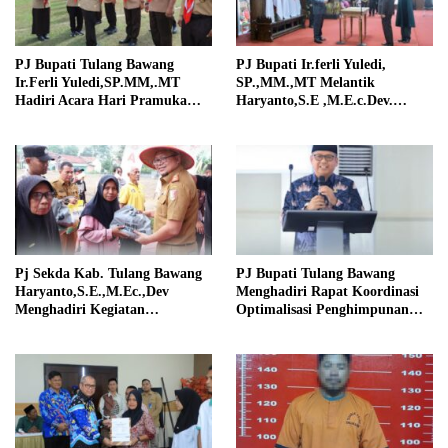
PJ Bupati Tulang Bawang
PJ Bupati Ir.ferli Yuledi,
Ir.Ferli Yuledi,SP.MM,.MT
SP.,MM.,MT Melantik
Hadiri Acara Hari Pramuka
Haryanto,S.E ,M.E.c.Dev.
Ke-63
Sebagai Pejabat Sekertaris
Daerah
Pj Sekda Kab. Tulang Bawang
PJ Bupati Tulang Bawang
Haryanto,S.E.,M.Ec.,Dev
Menghadiri Rapat Koordinasi
Menghadiri Kegiatan
Optimalisasi Penghimpunan
Penanaman Jagung Serentak
Zakat Infaq & Shodaqoh