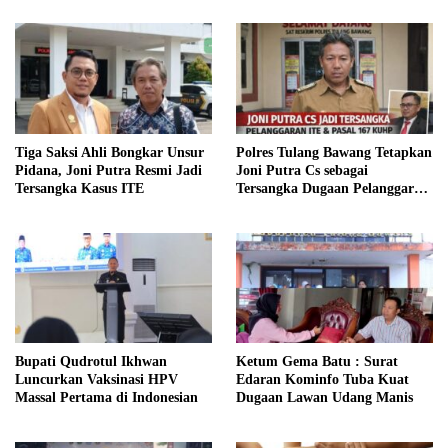
Henti Bergerak, Wabup
Bulan Ramadhan
Hankam
Tiga Saksi Ahli Bongkar Unsur
Polres Tulang Bawang Tetapkan
Pidana, Joni Putra Resmi Jadi
Joni Putra Cs sebagai
Tersangka Kasus ITE
Tersangka Dugaan Pelanggaran
ITE dan Pasal 167 KUHP
Bupati Qudrotul Ikhwan
Ketum Gema Batu : Surat
Luncurkan Vaksinasi HPV
Edaran Kominfo Tuba Kuat
Massal Pertama di Indonesian
Dugaan Lawan Udang Manis