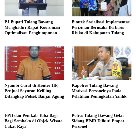
PJ Bupati Tulang Bawang
Bimtek Sosialisasi Implementasi
Menghadiri Rapat Koordinasi
Perizinan Berusaha Berbasis
Optimalisasi Penghimpunan
Risiko di Kabupaten Tulang
Zakat Infaq & Shodaqoh
Bawang Sukses Digelar.
Nyambi Curat di Konter HP,
Kapolres Tulang Bawang
Penjual Sayuran Keliling
Motivasi Personelnya Pada
Ditangkap Polsek Banjar Agung
Pelatihan Peningkatan Yanlik
FPII dan Pemkab Tuba Bagi-
Polres Tulang Bawang Gelar
Bagi Sembako di Objek Wisata
Sidang BP4R Diikuti Empat
Cakat Raya
Personel