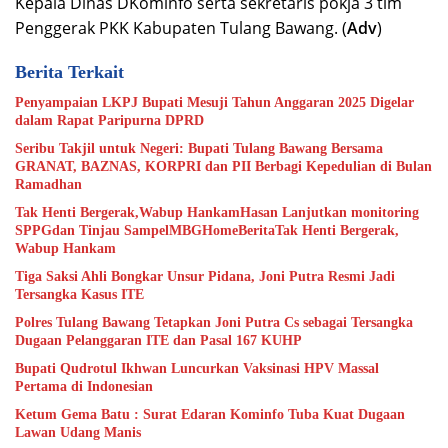
Kepala Dinas DKominfo serta sekretaris pokja 3 tim
Penggerak PKK Kabupaten Tulang Bawang. (
Adv
)
Berita Terkait
Penyampaian LKPJ Bupati Mesuji Tahun Anggaran 2025 Digelar
dalam Rapat Paripurna DPRD
Seribu Takjil untuk Negeri: Bupati Tulang Bawang Bersama
GRANAT, BAZNAS, KORPRI dan PII Berbagi Kepedulian di Bulan
Ramadhan
Tak Henti Bergerak,Wabup HankamHasan Lanjutkan monitoring
SPPGdan Tinjau SampelMBGHomeBeritaTak Henti Bergerak,
Wabup Hankam
Tiga Saksi Ahli Bongkar Unsur Pidana, Joni Putra Resmi Jadi
Tersangka Kasus ITE
Polres Tulang Bawang Tetapkan Joni Putra Cs sebagai Tersangka
Dugaan Pelanggaran ITE dan Pasal 167 KUHP
Bupati Qudrotul Ikhwan Luncurkan Vaksinasi HPV Massal
Pertama di Indonesian
Ketum Gema Batu : Surat Edaran Kominfo Tuba Kuat Dugaan
Lawan Udang Manis