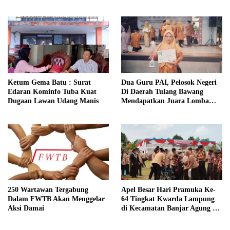
ITE dan Pasal 167 KUHP
Ketum Gema Batu : Surat
Dua Guru PAI, Pelosok Negeri
Edaran Kominfo Tuba Kuat
Di Daerah Tulang Bawang
Dugaan Lawan Udang Manis
Mendapatkan Juara Lomba
Inovasi Pentas AGPAI Provinsi
Lampung
250 Wartawan Tergabung
Apel Besar Hari Pramuka Ke-
Dalam FWTB Akan Menggelar
64 Tingkat Kwarda Lampung
Aksi Damai
di Kecamatan Banjar Agung Di
Hadiri Oleh Bupati Tulang
Bawang