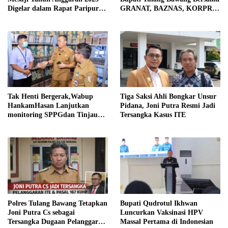
Digelar dalam Rapat Paripurna
GRANAT, BAZNAS, KORPRI
DPRD
dan PII Berbagi Kepedulian di
Bulan Ramadhan
Tak Henti Bergerak,Wabup
Tiga Saksi Ahli Bongkar Unsur
HankamHasan Lanjutkan
Pidana, Joni Putra Resmi Jadi
monitoring SPPGdan Tinjau
Tersangka Kasus ITE
SampelMBGHomeBeritaTak
Henti Bergerak, Wabup
Hankam
Polres Tulang Bawang Tetapkan
Bupati Qudrotul Ikhwan
Joni Putra Cs sebagai
Luncurkan Vaksinasi HPV
Tersangka Dugaan Pelanggaran
Massal Pertama di Indonesian