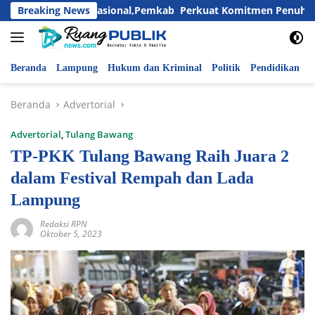
Langsung
ari Anak Nasional,Pemkab Perkuat Komitmen Penuhi Hak dan L
Breaking News
ke
konten
Beranda
Lampung
Hukum dan Kriminal
Politik
Pendidikan
P
Beranda
Advertorial
Advertorial
,
Tulang Bawang
TP-PKK Tulang Bawang Raih Juara 2
dalam Festival Rempah dan Lada
Lampung
Redaksi RPN
Oktober 5, 2023