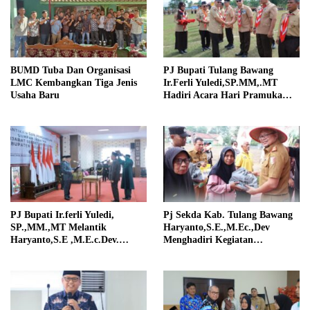
BUMD Tuba Dan Organisasi
PJ Bupati Tulang Bawang
LMC Kembangkan Tiga Jenis
Ir.Ferli Yuledi,SP.MM,.MT
Usaha Baru
Hadiri Acara Hari Pramuka
Ke-63
PJ Bupati Ir.ferli Yuledi,
Pj Sekda Kab. Tulang Bawang
SP.,MM.,MT Melantik
Haryanto,S.E.,M.Ec.,Dev
Haryanto,S.E ,M.E.c.Dev.
Menghadiri Kegiatan
Sebagai Pejabat Sekertaris
Penanaman Jagung Serentak
Daerah