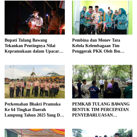
Bupati Tulang Bawang
Pembina dan Monev Tata
Tekankan Pentingnya Nilai
Kelola Kelembagaan Tim
Kepramukaan dalam Upacara
Penggerak PKK Oleh Ibu
Ulang Janji dan Renungan Hari
Herlinna Wati Di Kampung
Pramuka ke-64
Astara Kesetra
Perkemahan Bhakti Pramuka
PEMKAB TULANG BAWANG
Ke 64 Tingkat Daerah
BENTUK TIM PERCEPATAN
Lampung Tahun 2025 Yang Di
PENYEBARLUASAN
Hadiri oleh Sekda Tiba.
INFORMASI PUBLIK