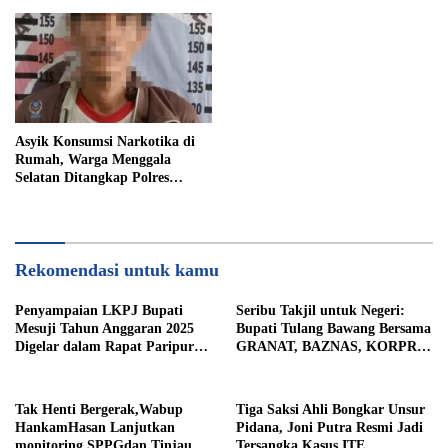
Asyik Konsumsi Narkotika di
Rumah, Warga Menggala
Selatan Ditangkap Polres
Tulang Bawang
Rekomendasi untuk kamu
Penyampaian LKPJ Bupati
Seribu Takjil untuk Negeri:
Mesuji Tahun Anggaran 2025
Bupati Tulang Bawang Bersama
Digelar dalam Rapat Paripurna
GRANAT, BAZNAS, KORPRI
DPRD
dan PII Berbagi Kepedulian di
Bulan Ramadhan
Tak Henti Bergerak,Wabup
Tiga Saksi Ahli Bongkar Unsur
HankamHasan Lanjutkan
Pidana, Joni Putra Resmi Jadi
monitoring SPPGdan Tinjau
Tersangka Kasus ITE