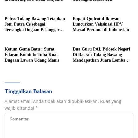
SampelMBGHomeBeritaTak
Henti Bergerak, Wabup
Hankam
Polres Tulang Bawang Tetapkan
Bupati Qudrotul Ikhwan
Joni Putra Cs sebagai
Luncurkan Vaksinasi HPV
Tersangka Dugaan Pelanggaran
Massal Pertama di Indonesian
ITE dan Pasal 167 KUHP
Ketum Gema Batu : Surat
Dua Guru PAI, Pelosok Negeri
Edaran Kominfo Tuba Kuat
Di Daerah Tulang Bawang
Dugaan Lawan Udang Manis
Mendapatkan Juara Lomba
Inovasi Pentas AGPAI Provinsi
Lampung
Tinggalkan Balasan
Alamat email Anda tidak akan dipublikasikan.
Ruas yang
wajib ditandai
*