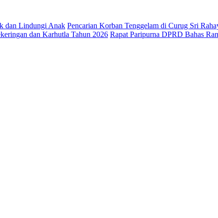
k dan Lindungi Anak
Pencarian Korban Tenggelam di Curug Sri Rahay
eringan dan Karhutla Tahun 2026
Rapat Paripurna DPRD Bahas R