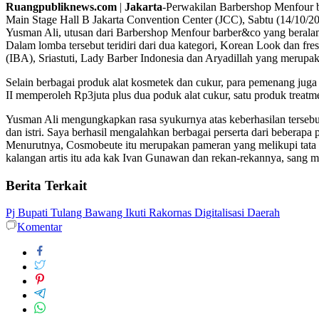
Ruangpubliknews.com
|
Jakarta
-Perwakilan Barbershop Menfour b
Main Stage Hall B Jakarta Convention Center (JCC), Sabtu (14/10/20
Yusman Ali, utusan dari Barbershop Menfour barber&co yang beralamat 
Dalam lomba tersebut teridiri dari dua kategori, Korean Look dan fre
(IBA), Sriastuti, Lady Barber Indonesia dan Aryadillah yang merupak
Selain berbagai produk alat kosmetek dan cukur, para pemenang juga 
II memperoleh Rp3juta plus dua poduk alat cukur, satu produk treatm
Yusman Ali mengungkapkan rasa syukurnya atas keberhasilan tersebut
dan istri. Saya berhasil mengalahkan berbagai perserta dari beberapa p
Menurutnya, Cosmobeute itu merupakan pameran yang melikupi tata rias
kalangan artis itu ada kak Ivan Gunawan dan rekan-rekannya, sang me
Berita Terkait
Pj Bupati Tulang Bawang Ikuti Rakornas Digitalisasi Daerah
Komentar