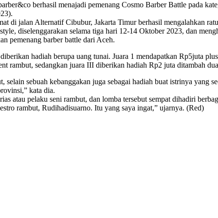
arber&co berhasil menajadi pemenang Cosmo Barber Battle pada kateg
23).
di jalan Alternatif Cibubur, Jakarta Timur berhasil mengalahkan ratus
sstyle, diselenggarakan selama tiga hari 12-14 Oktober 2023, dan meng
an pemenang barber battle dari Aceh.
diberikan hadiah berupa uang tunai. Juara 1 mendapatkan Rp5juta plus
ent rambut, sedangkan juara III diberikan hadiah Rp2 juta ditambah dua
, selain sebuah kebanggakan juga sebagai hadiah buat istrinya yang s
rovinsi,” kata dia.
 atau pelaku seni rambut, dan lomba tersebut sempat dihadiri berbagai
stro rambut, Rudihadisuarno. Itu yang saya ingat,” ujarnya. (Red)