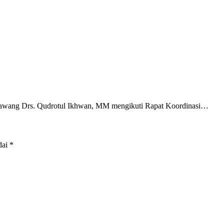
awang Drs. Qudrotul Ikhwan, MM mengikuti Rapat Koordinasi…
dai
*