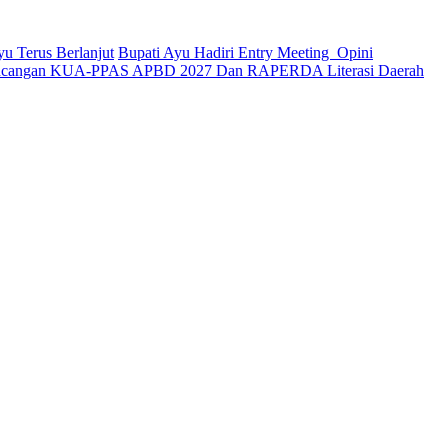
u Terus Berlanjut
Bupati Ayu Hadiri Entry Meeting Opini
ancangan KUA-PPAS APBD 2027 Dan RAPERDA Literasi Daerah