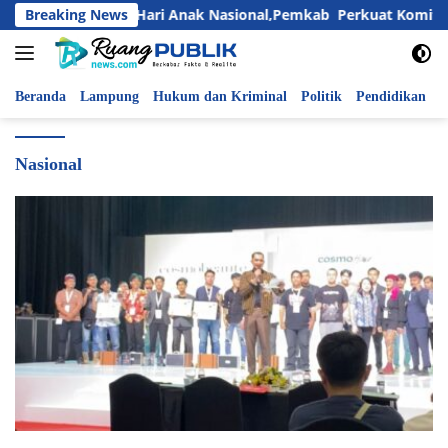
Langsung
Breaking News
Peringati Hari Anak Nasional,Pemkab Perkuat Komitme
ke
konten
Beranda
Lampung
Hukum dan Kriminal
Politik
Pendidikan
P
Nasional