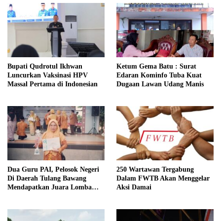
Bupati Qudrotul Ikhwan
Ketum Gema Batu : Surat
Luncurkan Vaksinasi HPV
Edaran Kominfo Tuba Kuat
Massal Pertama di Indonesian
Dugaan Lawan Udang Manis
Dua Guru PAI, Pelosok Negeri
250 Wartawan Tergabung
Di Daerah Tulang Bawang
Dalam FWTB Akan Menggelar
Mendapatkan Juara Lomba
Aksi Damai
Inovasi Pentas AGPAI Provinsi
Lampung