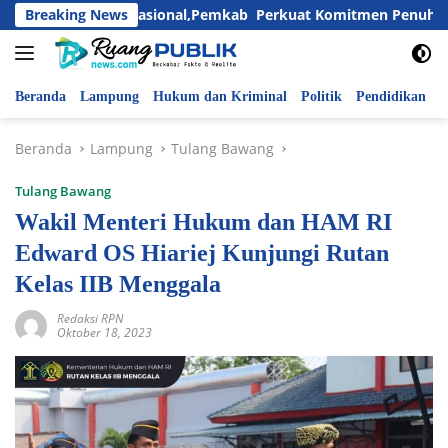
Langsung
ari Anak Nasional,Pemkab Perkuat Komitmen Penuhi Hak dan Li
Breaking News
ke
konten
Beranda
Lampung
Hukum dan Kriminal
Politik
Pendidikan
P
Beranda
Lampung
Tulang Bawang
Tulang Bawang
Wakil Menteri Hukum dan HAM RI
Edward OS Hiariej Kunjungi Rutan
Kelas IIB Menggala
Redaksi RPN
Oktober 18, 2023