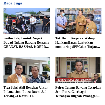
Baca Juga
Tak Henti Bergerak,Wabup
Seribu Takjil untuk Negeri:
HankamHasan Lanjutkan
Bupati Tulang Bawang Bersama
monitoring SPPGdan Tinjau
GRANAT, BAZNAS, KORPRI
SampelMBGHomeBeritaTak
dan PII Berbagi Kepedulian di
Henti Bergerak, Wabup
Bulan Ramadhan
Hankam
Tiga Saksi Ahli Bongkar Unsur
Polres Tulang Bawang Tetapkan
Pidana, Joni Putra Resmi Jadi
Joni Putra Cs sebagai
Tersangka Kasus ITE
Tersangka Dugaan Pelanggaran
ITE dan Pasal 167 KUHP