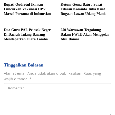
Bupati Qudrotul Ikhwan
Ketum Gema Batu : Surat
Luncurkan Vaksinasi HPV
Edaran Kominfo Tuba Kuat
Massal Pertama di Indonesian
Dugaan Lawan Udang Manis
Dua Guru PAI, Pelosok Negeri
250 Wartawan Tergabung
Di Daerah Tulang Bawang
Dalam FWTB Akan Menggelar
Mendapatkan Juara Lomba
Aksi Damai
Inovasi Pentas AGPAI Provinsi
Lampung
Tinggalkan Balasan
Alamat email Anda tidak akan dipublikasikan.
Ruas yang
wajib ditandai
*