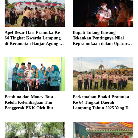
Apel Besar Hari Pramuka Ke-
Bupati Tulang Bawang
64 Tingkat Kwarda Lampung
Tekankan Pentingnya Nilai
di Kecamatan Banjar Agung Di
Kepramukaan dalam Upacara
Hadiri Oleh Bupati Tulang
Ulang Janji dan Renungan Hari
Bawang
Pramuka ke-64
Pembina dan Monev Tata
Perkemahan Bhakti Pramuka
Kelola Kelembagaan Tim
Ke 64 Tingkat Daerah
Penggerak PKK Oleh Ibu
Lampung Tahun 2025 Yang Di
Herlinna Wati Di Kampung
Hadiri oleh Sekda Tiba.
Astara Kesetra