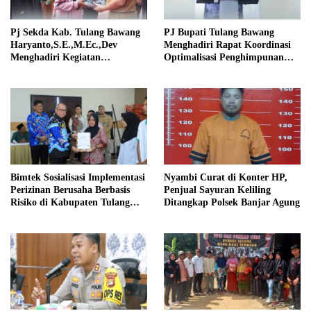
Pj Sekda Kab. Tulang Bawang
PJ Bupati Tulang Bawang
Haryanto,S.E.,M.Ec.,Dev
Menghadiri Rapat Koordinasi
Menghadiri Kegiatan
Optimalisasi Penghimpunan
Penanaman Jagung Serentak
Zakat Infaq & Shodaqoh
Bimtek Sosialisasi Implementasi
Nyambi Curat di Konter HP,
Perizinan Berusaha Berbasis
Penjual Sayuran Keliling
Risiko di Kabupaten Tulang
Ditangkap Polsek Banjar Agung
Bawang Sukses Digelar.