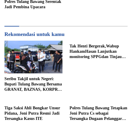
Polres Tulang Bawang Serentak
Jadi Pembina Upacara
Rekomendasi untuk kamu
Tak Henti Bergerak,Wabup
HankamHasan Lanjutkan
monitoring SPPGdan Tinjau
SampelMBGHomeBeritaTak
Henti Bergerak, Wabup
Hankam
Seribu Takjil untuk Negeri:
Bupati Tulang Bawang Bersama
GRANAT, BAZNAS, KORPRI
dan PII Berbagi Kepedulian di
Bulan Ramadhan
Tiga Saksi Ahli Bongkar Unsur
Polres Tulang Bawang Tetapkan
Pidana, Joni Putra Resmi Jadi
Joni Putra Cs sebagai
Tersangka Kasus ITE
Tersangka Dugaan Pelanggaran
ITE dan Pasal 167 KUHP