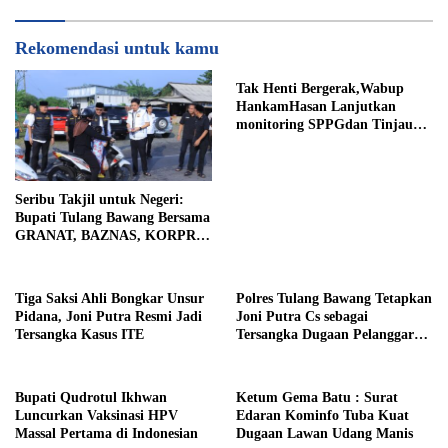
Rekomendasi untuk kamu
Tak Henti Bergerak,Wabup
HankamHasan Lanjutkan
monitoring SPPGdan Tinjau
SampelMBGHomeBeritaTak
Henti Bergerak, Wabup
Hankam
Seribu Takjil untuk Negeri:
Bupati Tulang Bawang Bersama
GRANAT, BAZNAS, KORPRI
dan PII Berbagi Kepedulian di
Bulan Ramadhan
Tiga Saksi Ahli Bongkar Unsur
Polres Tulang Bawang Tetapkan
Pidana, Joni Putra Resmi Jadi
Joni Putra Cs sebagai
Tersangka Kasus ITE
Tersangka Dugaan Pelanggaran
ITE dan Pasal 167 KUHP
Bupati Qudrotul Ikhwan
Ketum Gema Batu : Surat
Luncurkan Vaksinasi HPV
Edaran Kominfo Tuba Kuat
Massal Pertama di Indonesian
Dugaan Lawan Udang Manis