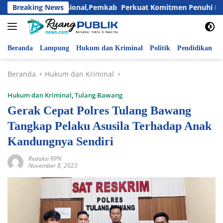
Langsung
ri Anak Nasional,Pemkab Perkuat Komitmen Penuhi Hak dan Lin
Breaking News
ke
konten
Beranda
Lampung
Hukum dan Kriminal
Politik
Pendidikan
P
Beranda
Hukum dan Kriminal
Hukum dan Kriminal
,
Tulang Bawang
Gerak Cepat Polres Tulang Bawang
Tangkap Pelaku Asusila Terhadap Anak
Kandungnya Sendiri
Redaksi RPN
November 8, 2023