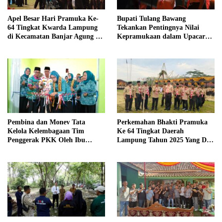
Apel Besar Hari Pramuka Ke-
Bupati Tulang Bawang
64 Tingkat Kwarda Lampung
Tekankan Pentingnya Nilai
di Kecamatan Banjar Agung Di
Kepramukaan dalam Upacara
Hadiri Oleh Bupati Tulang
Ulang Janji dan Renungan Hari
Bawang
Pramuka ke-64
Pembina dan Monev Tata
Perkemahan Bhakti Pramuka
Kelola Kelembagaan Tim
Ke 64 Tingkat Daerah
Penggerak PKK Oleh Ibu
Lampung Tahun 2025 Yang Di
Herlinna Wati Di Kampung
Hadiri oleh Sekda Tiba.
Astara Kesetra