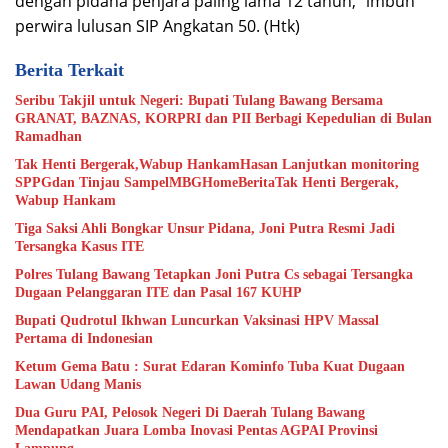
dengan pidana penjara paling lama 12 tahun,” imbuh
perwira lulusan SIP Angkatan 50. (Htk)
Berita Terkait
Seribu Takjil untuk Negeri: Bupati Tulang Bawang Bersama
GRANAT, BAZNAS, KORPRI dan PII Berbagi Kepedulian di Bulan
Ramadhan
Tak Henti Bergerak,Wabup HankamHasan Lanjutkan monitoring
SPPGdan Tinjau SampelMBGHomeBeritaTak Henti Bergerak,
Wabup Hankam
Tiga Saksi Ahli Bongkar Unsur Pidana, Joni Putra Resmi Jadi
Tersangka Kasus ITE
Polres Tulang Bawang Tetapkan Joni Putra Cs sebagai Tersangka
Dugaan Pelanggaran ITE dan Pasal 167 KUHP
Bupati Qudrotul Ikhwan Luncurkan Vaksinasi HPV Massal
Pertama di Indonesian
Ketum Gema Batu : Surat Edaran Kominfo Tuba Kuat Dugaan
Lawan Udang Manis
Dua Guru PAI, Pelosok Negeri Di Daerah Tulang Bawang
Mendapatkan Juara Lomba Inovasi Pentas AGPAI Provinsi