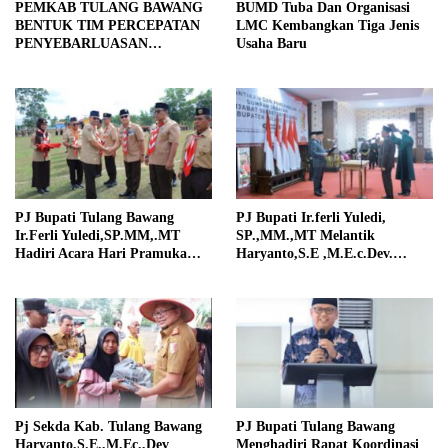
PEMKAB TULANG BAWANG
BUMD Tuba Dan Organisasi
BENTUK TIM PERCEPATAN
LMC Kembangkan Tiga Jenis
PENYEBARLUASAN
Usaha Baru
INFORMASI PUBLIK
PJ Bupati Tulang Bawang
PJ Bupati Ir.ferli Yuledi,
Ir.Ferli Yuledi,SP.MM,.MT
SP.,MM.,MT Melantik
Hadiri Acara Hari Pramuka
Haryanto,S.E ,M.E.c.Dev.
Ke-63
Sebagai Pejabat Sekertaris
Daerah
Pj Sekda Kab. Tulang Bawang
PJ Bupati Tulang Bawang
Haryanto,S.E.,M.Ec.,Dev
Menghadiri Rapat Koordinasi