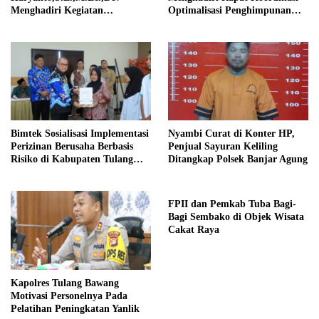
Menghadiri Kegiatan
Optimalisasi Penghimpunan
Penanaman Jagung Serentak
Zakat Infaq & Shodaqoh
Bimtek Sosialisasi Implementasi
Nyambi Curat di Konter HP,
Perizinan Berusaha Berbasis
Penjual Sayuran Keliling
Risiko di Kabupaten Tulang
Ditangkap Polsek Banjar Agung
Bawang Sukses Digelar.
FPII dan Pemkab Tuba Bagi-
Bagi Sembako di Objek Wisata
Cakat Raya
Kapolres Tulang Bawang
Motivasi Personelnya Pada
Pelatihan Peningkatan Yanlik