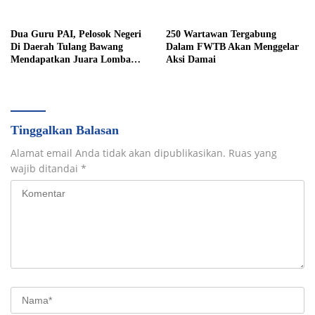
Dua Guru PAI, Pelosok Negeri
250 Wartawan Tergabung
Di Daerah Tulang Bawang
Dalam FWTB Akan Menggelar
Mendapatkan Juara Lomba
Aksi Damai
Inovasi Pentas AGPAI Provinsi
Lampung
Tinggalkan Balasan
Alamat email Anda tidak akan dipublikasikan.
Ruas yang
wajib ditandai
*