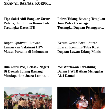
GRANAT, BAZNAS, KORPRI
dan PII Berbagi Kepedulian di
Bulan Ramadhan
Tiga Saksi Ahli Bongkar Unsur
Polres Tulang Bawang Tetapkan
Pidana, Joni Putra Resmi Jadi
Joni Putra Cs sebagai
Tersangka Kasus ITE
Tersangka Dugaan Pelanggaran
ITE dan Pasal 167 KUHP
Bupati Qudrotul Ikhwan
Ketum Gema Batu : Surat
Luncurkan Vaksinasi HPV
Edaran Kominfo Tuba Kuat
Massal Pertama di Indonesian
Dugaan Lawan Udang Manis
Dua Guru PAI, Pelosok Negeri
250 Wartawan Tergabung
Di Daerah Tulang Bawang
Dalam FWTB Akan Menggelar
Mendapatkan Juara Lomba
Aksi Damai
Inovasi Pentas AGPAI Provinsi
Lampung