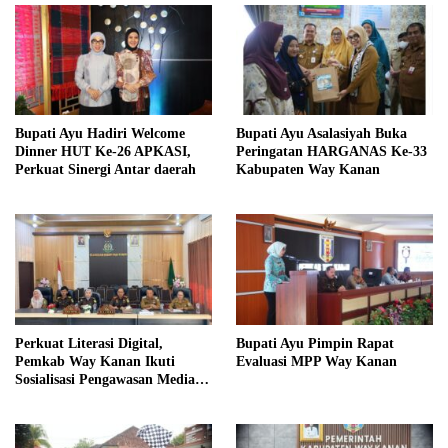
Bupati Ayu Hadiri Welcome
Bupati Ayu Asalasiyah Buka
Dinner HUT Ke-26 APKASI,
Peringatan HARGANAS Ke-33
Perkuat Sinergi Antar daerah
Kabupaten Way Kanan
Perkuat Literasi Digital,
Bupati Ayu Pimpin Rapat
Pemkab Way Kanan Ikuti
Evaluasi MPP Way Kanan
Sosialisasi Pengawasan Media
Komunikasi