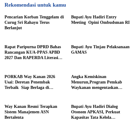
Rekomendasi untuk kamu
Pencarian Korban Tenggelam di
Bupati Ayu Hadiri Entry
Curug Sri Rahayu Terus
Meeting Opini Ombudsman RI
Berlanjut
Rapat Paripurna DPRD Bahas
Bupati Ayu Tinjau Pelaksanaan
Rancangan KUA-PPAS APBD
GAMAS
2027 Dan RAPERDA Literasi
Daerah
PORKAB Way Kanan 2026
Angka Kemiskinan
Usai: Deretan Penembak
Menurun,Program Pemkab
Terbaik Siap Berlaga di
Waykanan mengentaskan
Tingkat Provinsi
Kemiskinan Berhasil
Way Kanan Resmi Terapkan
Bupati Ayu Hadiri Dialog
Sistem Manajemen ASN
Otonom APKASI, Perkuat
Bertalenta
Kapasitas Tata Kelola
Pemerintahan Daerah