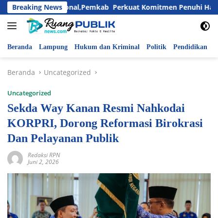
Langsung
i Anak Nasional,Pemkab Perkuat Komitmen Penuhi Hak dan Lind
Breaking News
ke
konten
Beranda
Lampung
Hukum dan Kriminal
Politik
Pendidikan
P
Beranda
Uncategorized
Uncategorized
Sekda Way Kanan Resmi Nahkodai
KORPRI, Dorong Reformasi Birokrasi
Dan Pelayanan Publik
Redaksi RPN
Juni 2, 2026