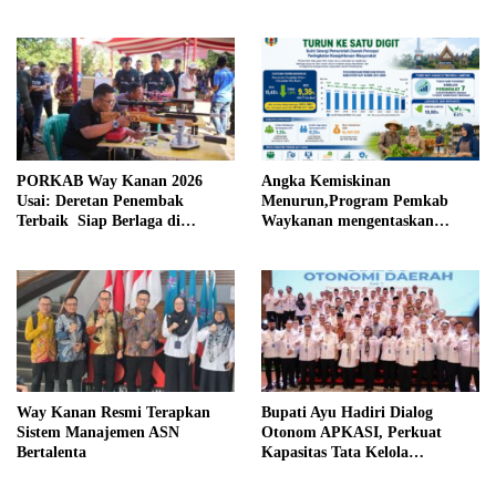
Daerah
PORKAB Way Kanan 2026
Angka Kemiskinan
Usai: Deretan Penembak
Menurun,Program Pemkab
Terbaik Siap Berlaga di
Waykanan mengentaskan
Tingkat Provinsi
Kemiskinan Berhasil
Way Kanan Resmi Terapkan
Bupati Ayu Hadiri Dialog
Sistem Manajemen ASN
Otonom APKASI, Perkuat
Bertalenta
Kapasitas Tata Kelola
Pemerintahan Daerah