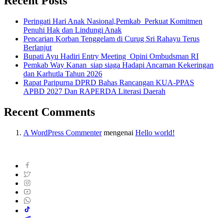
Recent Posts
Peringati Hari Anak Nasional,Pemkab Perkuat Komitmen
Penuhi Hak dan Lindungi Anak
Pencarian Korban Tenggelam di Curug Sri Rahayu Terus
Berlanjut
Bupati Ayu Hadiri Entry Meeting Opini Ombudsman RI
Pemkab Way Kanan siap siaga Hadapi Ancaman Kekeringan
dan Karhutla Tahun 2026
Rapat Paripurna DPRD Bahas Rancangan KUA-PPAS
APBD 2027 Dan RAPERDA Literasi Daerah
Recent Comments
A WordPress Commenter
mengenai
Hello world!