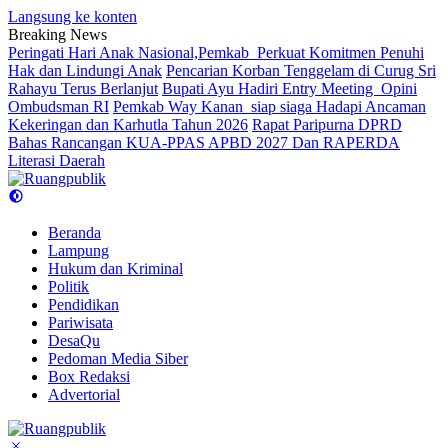
Langsung ke konten
Breaking News
Peringati Hari Anak Nasional,Pemkab Perkuat Komitmen Penuhi
Hak dan Lindungi Anak
Pencarian Korban Tenggelam di Curug Sri
Rahayu Terus Berlanjut
Bupati Ayu Hadiri Entry Meeting Opini
Ombudsman RI
Pemkab Way Kanan siap siaga Hadapi Ancaman
Kekeringan dan Karhutla Tahun 2026
Rapat Paripurna DPRD
Bahas Rancangan KUA-PPAS APBD 2027 Dan RAPERDA
Literasi Daerah
Beranda
Lampung
Hukum dan Kriminal
Politik
Pendidikan
Pariwisata
DesaQu
Pedoman Media Siber
Box Redaksi
Advertorial