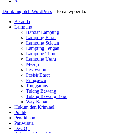
Didukung oleh WordPress
-
Tema: wpberita.
Beranda
Lampung
Bandar Lampung
Lampung Barat
Lampung Selatan
Lampung Tengah
Lampung Timur
Lampung Utara
Mesuji
Pesawaran
Pesisir Barat
Pringsewu
Tanggamus
Tulang Bawang
Tulang Bawang Barat
Way Kanan
Hukum dan Kriminal
Politik
Pendidikan
Pariwisata
DesaQu