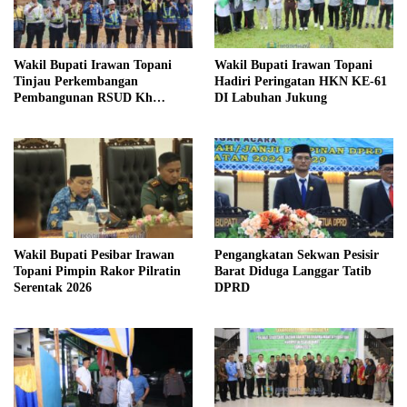
Wakil Bupati Irawan Topani
Wakil Bupati Irawan Topani
Tinjau Perkembangan
Hadiri Peringatan HKN KE-61
Pembangunan RSUD Kh
DI Labuhan Jukung
Muhammad Thohir
Wakil Bupati Pesibar Irawan
Pengangkatan Sekwan Pesisir
Topani Pimpin Rakor Pilratin
Barat Diduga Langgar Tatib
Serentak 2026
DPRD