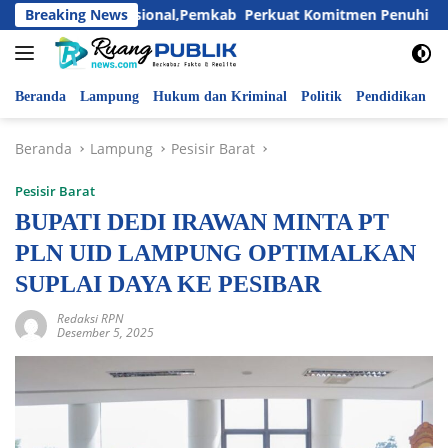
Langsung
ri Anak Nasional,Pemkab Perkuat Komitmen Penuhi Hak dan Li
Breaking News
ke
konten
Beranda
Lampung
Hukum dan Kriminal
Politik
Pendidikan
P
Beranda
Lampung
Pesisir Barat
Pesisir Barat
BUPATI DEDI IRAWAN MINTA PT
PLN UID LAMPUNG OPTIMALKAN
SUPLAI DAYA KE PESIBAR
Redaksi RPN
Desember 5, 2025