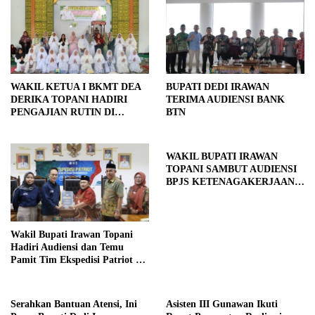
WAKIL KETUA I BKMT DEA
BUPATI DEDI IRAWAN
DERIKA TOPANI HADIRI
TERIMA AUDIENSI BANK
PENGAJIAN RUTIN DI
BTN
MASJID MIFTAHUL JANNAH
SUKA RAME
WAKIL BUPATI IRAWAN
TOPANI SAMBUT AUDIENSI
BPJS KETENAGAKERJAAN
CABANG LAMPURA
Wakil Bupati Irawan Topani
Hadiri Audiensi dan Temu
Pamit Tim Ekspedisi Patriot di
Pesibar
Serahkan Bantuan Atensi, Ini
Asisten III Gunawan Ikuti