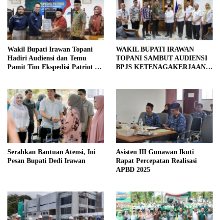
WAKIL BUPATI IRAWAN
Wakil Bupati Irawan Topani
TOPANI SAMBUT AUDIENSI
Hadiri Audiensi dan Temu
BPJS KETENAGAKERJAAN
Pamit Tim Ekspedisi Patriot di
CABANG LAMPURA
Pesibar
Serahkan Bantuan Atensi, Ini
Asisten III Gunawan Ikuti
Pesan Bupati Dedi Irawan
Rapat Percepatan Realisasi
APBD 2025