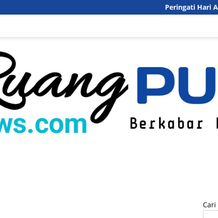
Peringati Hari Anak Nasiona
inal
Politik
Pendidikan
Pariwisata
DesaQu
Pedoman Med
Cari