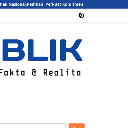
l,Pemkab Perkuat Komitmen Penuhi Hak dan Lindungi Anak
ia Siber
Box Redaksi
Advertorial