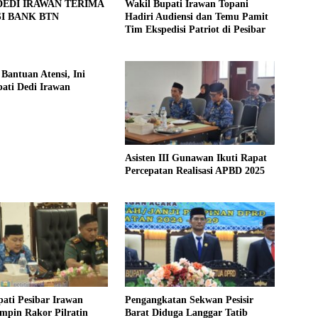
DEDI IRAWAN TERIMA
Wakil Bupati Irawan Topani
I BANK BTN
Hadiri Audiensi dan Temu Pamit
Tim Ekspedisi Patriot di Pesibar
Bantuan Atensi, Ini
ati Dedi Irawan
Asisten III Gunawan Ikuti Rapat
Percepatan Realisasi APBD 2025
ati Pesibar Irawan
Pengangkatan Sekwan Pesisir
mpin Rakor Pilratin
Barat Diduga Langgar Tatib