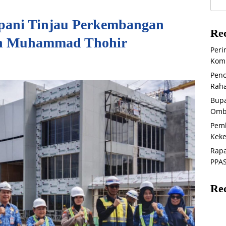
opani Tinjau Perkembangan
Rec
h Muhammad Thohir
Peri
Komi
Penc
Raha
Bupa
Omb
Pem
Keke
Rapa
PPAS
Re