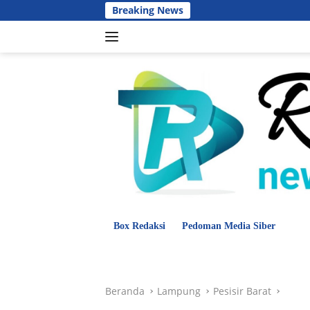
Langsung
Breaking News
ke
konten
Box Redaksi
Pedoman Media Siber
Beranda
Lampung
Hukum dan Krim
Beranda
Lampung
Pesisir Barat