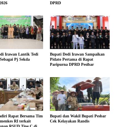
2026
DPRD
di Irawan Lantik Tedi
Bupati Dedi Irawan Sampaikan
Sebagai Pj Sekda
Pidato Pertama di Rapat
Paripurna DPRD Pesibar
adiri Rapat Bersama Tim
Bupati dan Wakil Bupati Pesbar
menkes RI terkait
Cek Kelayakan Randis
nan RSUD Tipe C di