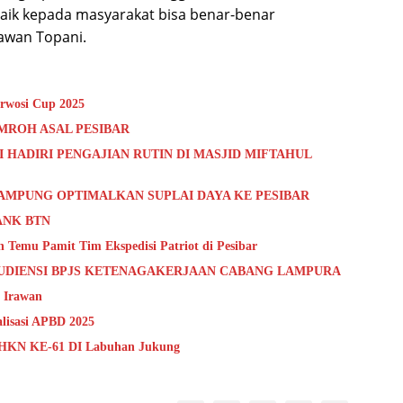
aik kepada masyarakat bisa benar-benar
rawan Topani.
rwosi Cup 2025
UMROH ASAL PESIBAR
I HADIRI PENGAJIAN RUTIN DI MASJID MIFTAHUL
 LAMPUNG OPTIMALKAN SUPLAI DAYA KE PESIBAR
ANK BTN
n Temu Pamit Tim Ekspedisi Patriot di Pesibar
AUDIENSI BPJS KETENAGAKERJAAN CABANG LAMPURA
i Irawan
alisasi APBD 2025
an HKN KE-61 DI Labuhan Jukung