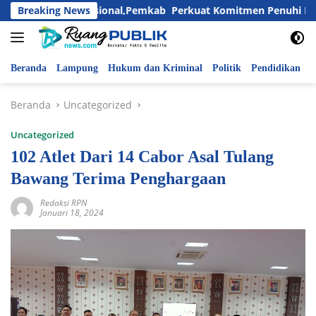
Langsung
ri Anak Nasional,Pemkab Perkuat Komitmen Penuhi Hak dan Lin
Breaking News
ke
konten
Beranda
Lampung
Hukum dan Kriminal
Politik
Pendidikan
P
Beranda
Uncategorized
Uncategorized
102 Atlet Dari 14 Cabor Asal Tulang
Bawang Terima Penghargaan
Redaksi RPN
Januari 18, 2024