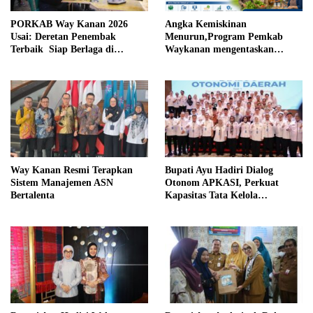
PORKAB Way Kanan 2026
Angka Kemiskinan
Usai: Deretan Penembak
Menurun,Program Pemkab
Terbaik Siap Berlaga di
Waykanan mengentaskan
Tingkat Provinsi
Kemiskinan Berhasil
Way Kanan Resmi Terapkan
Bupati Ayu Hadiri Dialog
Sistem Manajemen ASN
Otonom APKASI, Perkuat
Bertalenta
Kapasitas Tata Kelola
Pemerintahan Daerah