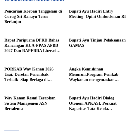
Pencarian Korban Tenggelam di
Bupati Ayu Hadiri Entry
Curug Sri Rahayu Terus
Meeting Opini Ombudsman RI
Berlanjut
Rapat Paripurna DPRD Bahas
Bupati Ayu Tinjau Pelaksanaan
Rancangan KUA-PPAS APBD
GAMAS
2027 Dan RAPERDA Literasi
Daerah
PORKAB Way Kanan 2026
Angka Kemiskinan
Usai: Deretan Penembak
Menurun,Program Pemkab
Terbaik Siap Berlaga di
Waykanan mengentaskan
Tingkat Provinsi
Kemiskinan Berhasil
Way Kanan Resmi Terapkan
Bupati Ayu Hadiri Dialog
Sistem Manajemen ASN
Otonom APKASI, Perkuat
Bertalenta
Kapasitas Tata Kelola
Pemerintahan Daerah