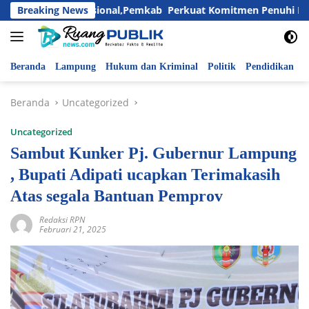
Langsung
ri Anak Nasional,Pemkab Perkuat Komitmen Penuhi Hak dan Lin
Breaking News
ke
konten
Beranda
Lampung
Hukum dan Kriminal
Politik
Pendidikan
P
Beranda
Uncategorized
Uncategorized
Sambut Kunker Pj. Gubernur Lampung
, Bupati Adipati ucapkan Terimakasih
Atas segala Bantuan Pemprov
Redaksi RPN
Februari 21, 2025