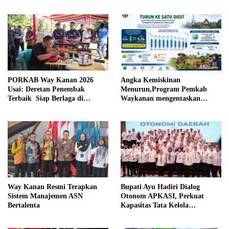
Daerah
PORKAB Way Kanan 2026
Angka Kemiskinan
Usai: Deretan Penembak
Menurun,Program Pemkab
Terbaik Siap Berlaga di
Waykanan mengentaskan
Tingkat Provinsi
Kemiskinan Berhasil
Way Kanan Resmi Terapkan
Bupati Ayu Hadiri Dialog
Sistem Manajemen ASN
Otonom APKASI, Perkuat
Bertalenta
Kapasitas Tata Kelola
Pemerintahan Daerah