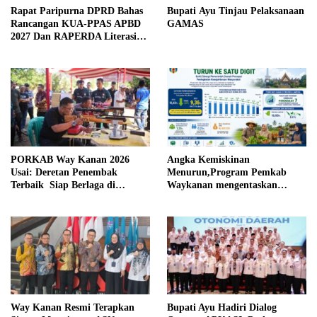
Rapat Paripurna DPRD Bahas
Bupati Ayu Tinjau Pelaksanaan
Rancangan KUA-PPAS APBD
GAMAS
2027 Dan RAPERDA Literasi
Daerah
PORKAB Way Kanan 2026
Angka Kemiskinan
Usai: Deretan Penembak
Menurun,Program Pemkab
Terbaik Siap Berlaga di
Waykanan mengentaskan
Tingkat Provinsi
Kemiskinan Berhasil
Way Kanan Resmi Terapkan
Bupati Ayu Hadiri Dialog