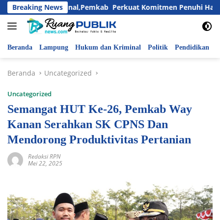
Langsung
i Anak Nasional,Pemkab Perkuat Komitmen Penuhi Hak dan Lin
Breaking News
ke
konten
Beranda
Lampung
Hukum dan Kriminal
Politik
Pendidikan
P
Beranda
Uncategorized
Uncategorized
Semangat HUT Ke-26, Pemkab Way
Kanan Serahkan SK CPNS Dan
Mendorong Produktivitas Pertanian
Redaksi RPN
Mei 22, 2025