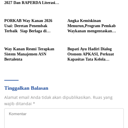
2027 Dan RAPERDA Literasi
Daerah
PORKAB Way Kanan 2026
Angka Kemiskinan
Usai: Deretan Penembak
Menurun,Program Pemkab
Terbaik Siap Berlaga di
Waykanan mengentaskan
Tingkat Provinsi
Kemiskinan Berhasil
Way Kanan Resmi Terapkan
Bupati Ayu Hadiri Dialog
Sistem Manajemen ASN
Otonom APKASI, Perkuat
Bertalenta
Kapasitas Tata Kelola
Pemerintahan Daerah
Tinggalkan Balasan
Alamat email Anda tidak akan dipublikasikan.
Ruas yang
wajib ditandai
*