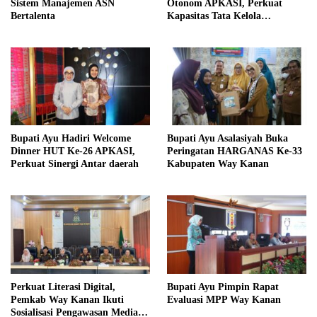
Sistem Manajemen ASN
Otonom APKASI, Perkuat
Bertalenta
Kapasitas Tata Kelola
Pemerintahan Daerah
Bupati Ayu Hadiri Welcome
Bupati Ayu Asalasiyah Buka
Dinner HUT Ke-26 APKASI,
Peringatan HARGANAS Ke-33
Perkuat Sinergi Antar daerah
Kabupaten Way Kanan
Perkuat Literasi Digital,
Bupati Ayu Pimpin Rapat
Pemkab Way Kanan Ikuti
Evaluasi MPP Way Kanan
Sosialisasi Pengawasan Media