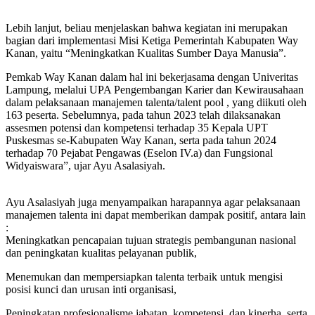
Lebih lanjut, beliau menjelaskan bahwa kegiatan ini merupakan
bagian dari implementasi Misi Ketiga Pemerintah Kabupaten Way
Kanan, yaitu “Meningkatkan Kualitas Sumber Daya Manusia”.
Pemkab Way Kanan dalam hal ini bekerjasama dengan Univeritas
Lampung, melalui UPA Pengembangan Karier dan Kewirausahaan
dalam pelaksanaan manajemen talenta/talent pool , yang diikuti oleh
163 peserta. Sebelumnya, pada tahun 2023 telah dilaksanakan
assesmen potensi dan kompetensi terhadap 35 Kepala UPT
Puskesmas se-Kabupaten Way Kanan, serta pada tahun 2024
terhadap 70 Pejabat Pengawas (Eselon IV.a) dan Fungsional
Widyaiswara”, ujar Ayu Asalasiyah.
Ayu Asalasiyah juga menyampaikan harapannya agar pelaksanaan
manajemen talenta ini dapat memberikan dampak positif, antara lain
:
Meningkatkan pencapaian tujuan strategis pembangunan nasional
dan peningkatan kualitas pelayanan publik,
Menemukan dan mempersiapkan talenta terbaik untuk mengisi
posisi kunci dan urusan inti organisasi,
Peningkatan profesionalisme jabatan, kompetensi, dan kinerha, serta