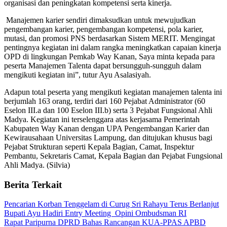
organisasi dan peningkatan kompetensi serta kinerja.
Manajemen karier sendiri dimaksudkan untuk mewujudkan
pengembangan karier, pengembangan kompetensi, pola karier,
mutasi, dan promosi PNS berdasarkan Sistem MERIT. Mengingat
pentingnya kegiatan ini dalam rangka meningkatkan capaian kinerja
OPD di lingkungan Pemkab Way Kanan, Saya minta kepada para
peserta Manajemen Talenta dapat bersungguh-sungguh dalam
mengikuti kegiatan ini”, tutur Ayu Asalasiyah.
Adapun total peserta yang mengikuti kegiatan manajemen talenta ini
berjumlah 163 orang, terdiri dari 160 Pejabat Administrator (60
Eselon III.a dan 100 Eselon III.b) serta 3 Pejabat Fungsional Ahli
Madya. Kegiatan ini terselenggara atas kerjasama Pemerintah
Kabupaten Way Kanan dengan UPA Pengembangan Karier dan
Kewirausahaan Universitas Lampung, dan ditujukan khusus bagi
Pejabat Strukturan seperti Kepala Bagian, Camat, Inspektur
Pembantu, Sekretaris Camat, Kepala Bagian dan Pejabat Fungsional
Ahli Madya. (Silvia)
Berita Terkait
Pencarian Korban Tenggelam di Curug Sri Rahayu Terus Berlanjut
Bupati Ayu Hadiri Entry Meeting Opini Ombudsman RI
Rapat Paripurna DPRD Bahas Rancangan KUA-PPAS APBD