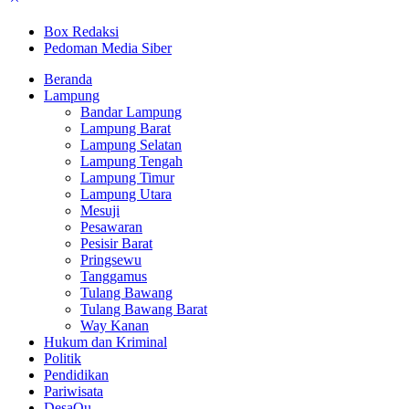
Box Redaksi
Pedoman Media Siber
Beranda
Lampung
Bandar Lampung
Lampung Barat
Lampung Selatan
Lampung Tengah
Lampung Timur
Lampung Utara
Mesuji
Pesawaran
Pesisir Barat
Pringsewu
Tanggamus
Tulang Bawang
Tulang Bawang Barat
Way Kanan
Hukum dan Kriminal
Politik
Pendidikan
Pariwisata
DesaQu