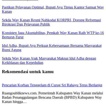
Pastikan Pelayanan Optimal, Bupati Ayu Tinjau Kantor Samsat Way
Kanan
Sekda Way Kanan Resmi Nahkodai KORPRI, Dorong Reformasi
Birokrasi Dan Pelayanan Publik
Konsisten Jaga Akuntabilitas, Pemkab Way Kanan Raih WTP ke-16
Berturut-Turut
Idul Adha, Bupati Ayu Perkuat Kebersamaan Bersama Masyarakat
Bumi Agung
Sekda Way Kanan Ajak Masyarakat Maknai Idul Adha dengan
Keikhlasan dan Kepedulian
Rekomendasi untuk kamu
Pencarian Korban Tenggelam di Curug Sri Rahayu Terus Berlanjut
Ruangoubliknews.com. Pemerintah Kabupaten Way Kanan melalui
Badan Penanggulangan Bencana Daerah (BPBD) Kabupaten Way
Kanan hingga…