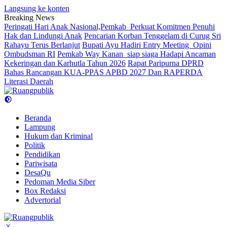
Langsung ke konten
Breaking News
Peringati Hari Anak Nasional,Pemkab Perkuat Komitmen Penuhi
Hak dan Lindungi Anak
Pencarian Korban Tenggelam di Curug Sri
Rahayu Terus Berlanjut
Bupati Ayu Hadiri Entry Meeting Opini
Ombudsman RI
Pemkab Way Kanan siap siaga Hadapi Ancaman
Kekeringan dan Karhutla Tahun 2026
Rapat Paripurna DPRD
Bahas Rancangan KUA-PPAS APBD 2027 Dan RAPERDA
Literasi Daerah
Beranda
Lampung
Hukum dan Kriminal
Politik
Pendidikan
Pariwisata
DesaQu
Pedoman Media Siber
Box Redaksi
Advertorial