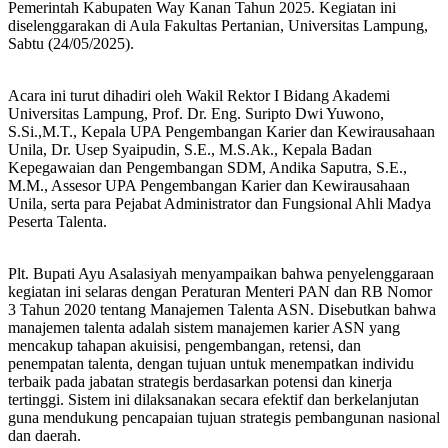
Pemerintah Kabupaten Way Kanan Tahun 2025. Kegiatan ini
diselenggarakan di Aula Fakultas Pertanian, Universitas Lampung,
Sabtu (24/05/2025).
Acara ini turut dihadiri oleh Wakil Rektor I Bidang Akademi
Universitas Lampung, Prof. Dr. Eng. Suripto Dwi Yuwono,
S.Si.,M.T., Kepala UPA Pengembangan Karier dan Kewirausahaan
Unila, Dr. Usep Syaipudin, S.E., M.S.Ak., Kepala Badan
Kepegawaian dan Pengembangan SDM, Andika Saputra, S.E.,
M.M., Assesor UPA Pengembangan Karier dan Kewirausahaan
Unila, serta para Pejabat Administrator dan Fungsional Ahli Madya
Peserta Talenta.
Plt. Bupati Ayu Asalasiyah menyampaikan bahwa penyelenggaraan
kegiatan ini selaras dengan Peraturan Menteri PAN dan RB Nomor
3 Tahun 2020 tentang Manajemen Talenta ASN. Disebutkan bahwa
manajemen talenta adalah sistem manajemen karier ASN yang
mencakup tahapan akuisisi, pengembangan, retensi, dan
penempatan talenta, dengan tujuan untuk menempatkan individu
terbaik pada jabatan strategis berdasarkan potensi dan kinerja
tertinggi. Sistem ini dilaksanakan secara efektif dan berkelanjutan
guna mendukung pencapaian tujuan strategis pembangunan nasional
dan daerah.