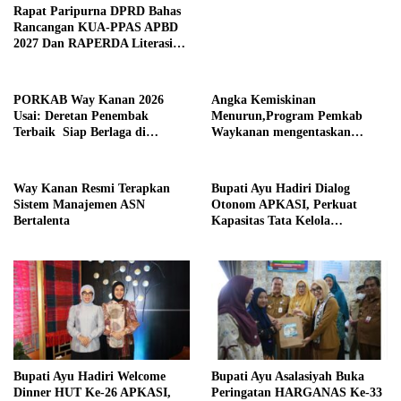
Rapat Paripurna DPRD Bahas
Rancangan KUA-PPAS APBD
2027 Dan RAPERDA Literasi
Daerah
PORKAB Way Kanan 2026
Angka Kemiskinan
Usai: Deretan Penembak
Menurun,Program Pemkab
Terbaik Siap Berlaga di
Waykanan mengentaskan
Tingkat Provinsi
Kemiskinan Berhasil
Way Kanan Resmi Terapkan
Bupati Ayu Hadiri Dialog
Sistem Manajemen ASN
Otonom APKASI, Perkuat
Bertalenta
Kapasitas Tata Kelola
Pemerintahan Daerah
Bupati Ayu Hadiri Welcome
Bupati Ayu Asalasiyah Buka
Dinner HUT Ke-26 APKASI,
Peringatan HARGANAS Ke-33