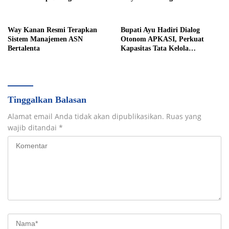
Tingkat Provinsi
Kemiskinan Berhasil
Way Kanan Resmi Terapkan
Bupati Ayu Hadiri Dialog
Sistem Manajemen ASN
Otonom APKASI, Perkuat
Bertalenta
Kapasitas Tata Kelola
Pemerintahan Daerah
Tinggalkan Balasan
Alamat email Anda tidak akan dipublikasikan.
Ruas yang
wajib ditandai
*