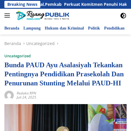
Langsung
nak Nasional,Pemkab Perkuat Komitmen Penuhi Hak dan Lindung
Breaking News
ke
konten
Beranda
Lampung
Hukum dan Kriminal
Politik
Pendidikan
P
Beranda
Uncategorized
Uncategorized
Bunda PAUD Ayu Asalasiyah Tekankan
Pentingnya Pendidikan Prasekolah Dan
Penurunan Stunting Melalui PAUD-HI
Redaksi RPN
Juli 24, 2025