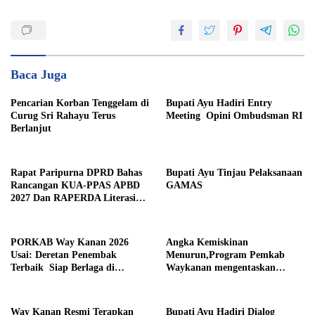
Baca Juga
Pencarian Korban Tenggelam di
Bupati Ayu Hadiri Entry
Curug Sri Rahayu Terus
Meeting Opini Ombudsman RI
Berlanjut
Rapat Paripurna DPRD Bahas
Bupati Ayu Tinjau Pelaksanaan
Rancangan KUA-PPAS APBD
GAMAS
2027 Dan RAPERDA Literasi
Daerah
PORKAB Way Kanan 2026
Angka Kemiskinan
Usai: Deretan Penembak
Menurun,Program Pemkab
Terbaik Siap Berlaga di
Waykanan mengentaskan
Tingkat Provinsi
Kemiskinan Berhasil
Way Kanan Resmi Terapkan
Bupati Ayu Hadiri Dialog