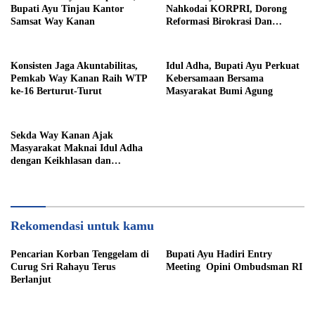
Bupati Ayu Tinjau Kantor
Nahkodai KORPRI, Dorong
Samsat Way Kanan
Reformasi Birokrasi Dan
Pelayanan Publik
Konsisten Jaga Akuntabilitas,
Idul Adha, Bupati Ayu Perkuat
Pemkab Way Kanan Raih WTP
Kebersamaan Bersama
ke-16 Berturut-Turut
Masyarakat Bumi Agung
Sekda Way Kanan Ajak
Masyarakat Maknai Idul Adha
dengan Keikhlasan dan
Kepedulian
Rekomendasi untuk kamu
Pencarian Korban Tenggelam di
Bupati Ayu Hadiri Entry
Curug Sri Rahayu Terus
Meeting Opini Ombudsman RI
Berlanjut