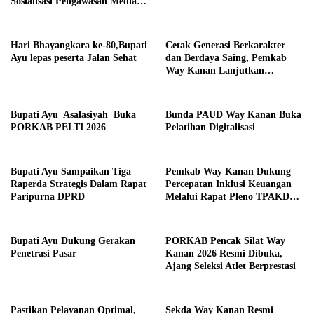
Sosialisasi Pengawasan Media
Komunikasi
Hari Bhayangkara ke-80,Bupati
Cetak Generasi Berkarakter
Ayu lepas peserta Jalan Sehat
dan Berdaya Saing, Pemkab
Way Kanan Lanjutkan
Program Beasiswa Taruna
Kebangsaan
Bupati Ayu Asalasiyah Buka
Bunda PAUD Way Kanan Buka
PORKAB PELTI 2026
Pelatihan Digitalisasi
Bupati Ayu Sampaikan Tiga
Pemkab Way Kanan Dukung
Raperda Strategis Dalam Rapat
Percepatan Inklusi Keuangan
Paripurna DPRD
Melalui Rapat Pleno TPAKD
Provinsi
Bupati Ayu Dukung Gerakan
PORKAB Pencak Silat Way
Penetrasi Pasar
Kanan 2026 Resmi Dibuka,
Ajang Seleksi Atlet Berprestasi
Pastikan Pelayanan Optimal,
Sekda Way Kanan Resmi