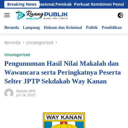
Langsung
ati Hari Anak Nasional,Pemkab Perkuat Komitmen Penuhi Hak d
Breaking News
ke
konten
Beranda
Lampung
Hukum dan Kriminal
Politik
Pendidikan
P
Beranda
Uncategorized
Uncategorized
Pengumuman Hasil Nilai Makalah dan
Wawancara serta Peringkatnya Peserta
Selter JPTP Sekdakab Way Kanan
Redaksi RPN
Juli 24, 2025