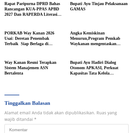
Rapat Paripurna DPRD Bahas
Bupati Ayu Tinjau Pelaksanaan
Rancangan KUA-PPAS APBD
GAMAS
2027 Dan RAPERDA Literasi
Daerah
PORKAB Way Kanan 2026
Angka Kemiskinan
Usai: Deretan Penembak
Menurun,Program Pemkab
Terbaik Siap Berlaga di
Waykanan mengentaskan
Tingkat Provinsi
Kemiskinan Berhasil
Way Kanan Resmi Terapkan
Bupati Ayu Hadiri Dialog
Sistem Manajemen ASN
Otonom APKASI, Perkuat
Bertalenta
Kapasitas Tata Kelola
Pemerintahan Daerah
Tinggalkan Balasan
Alamat email Anda tidak akan dipublikasikan.
Ruas yang
wajib ditandai
*