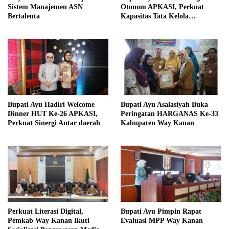
Sistem Manajemen ASN
Otonom APKASI, Perkuat
Bertalenta
Kapasitas Tata Kelola
Pemerintahan Daerah
Bupati Ayu Hadiri Welcome
Bupati Ayu Asalasiyah Buka
Dinner HUT Ke-26 APKASI,
Peringatan HARGANAS Ke-33
Perkuat Sinergi Antar daerah
Kabupaten Way Kanan
Perkuat Literasi Digital,
Bupati Ayu Pimpin Rapat
Pemkab Way Kanan Ikuti
Evaluasi MPP Way Kanan