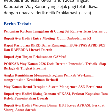
Republik Indonesia Ke-80 Tahun 2025 Tingkat
Kabupaten Way Kanan yang sejak pagi telah diawali
dengan upacara detik-detik Proklamasi. (silvia)
Berita Terkait
Pencarian Korban Tenggelam di Curug Sri Rahayu Terus Berlanjut
Bupati Ayu Hadiri Entry Meeting Opini Ombudsman RI
Rapat Paripurna DPRD Bahas Rancangan KUA-PPAS APBD 2027
Dan RAPERDA Literasi Daerah
Bupati Ayu Tinjau Pelaksanaan GAMAS
PORKAB Way Kanan 2026 Usai: Deretan Penembak Terbaik Siap
Berlaga di Tingkat Provinsi
Angka Kemiskinan Menurun,Program Pemkab Waykanan
mengentaskan Kemiskinan Berhasil
Way Kanan Resmi Terapkan Sistem Manajemen ASN Bertalenta
Bupati Ayu Hadiri Dialog Otonom APKASI, Perkuat Kapasitas Tata
Kelola Pemerintahan Daerah
Bupati Ayu Hadiri Welcome Dinner HUT Ke-26 APKASI, Perkuat
Sinergi Antar daerah