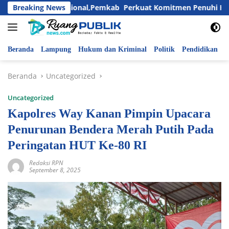
Langsung
ri Anak Nasional,Pemkab Perkuat Komitmen Penuhi Hak dan Lin
Breaking News
ke
konten
Beranda
Lampung
Hukum dan Kriminal
Politik
Pendidikan
P
Beranda
Uncategorized
Uncategorized
Kapolres Way Kanan Pimpin Upacara
Penurunan Bendera Merah Putih Pada
Peringatan HUT Ke-80 RI
Redaksi RPN
September 8, 2025