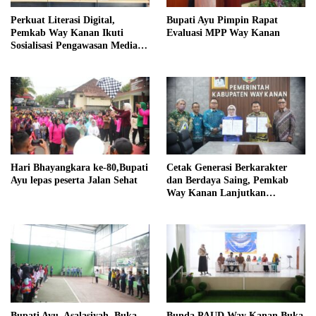
Perkuat Literasi Digital,
Bupati Ayu Pimpin Rapat
Pemkab Way Kanan Ikuti
Evaluasi MPP Way Kanan
Sosialisasi Pengawasan Media
Komunikasi
Hari Bhayangkara ke-80,Bupati
Cetak Generasi Berkarakter
Ayu lepas peserta Jalan Sehat
dan Berdaya Saing, Pemkab
Way Kanan Lanjutkan
Program Beasiswa Taruna
Kebangsaan
Bupati Ayu Asalasiyah Buka
Bunda PAUD Way Kanan Buka