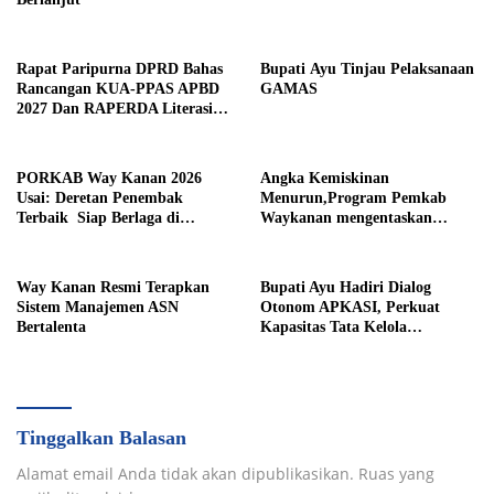
Rapat Paripurna DPRD Bahas
Bupati Ayu Tinjau Pelaksanaan
Rancangan KUA-PPAS APBD
GAMAS
2027 Dan RAPERDA Literasi
Daerah
PORKAB Way Kanan 2026
Angka Kemiskinan
Usai: Deretan Penembak
Menurun,Program Pemkab
Terbaik Siap Berlaga di
Waykanan mengentaskan
Tingkat Provinsi
Kemiskinan Berhasil
Way Kanan Resmi Terapkan
Bupati Ayu Hadiri Dialog
Sistem Manajemen ASN
Otonom APKASI, Perkuat
Bertalenta
Kapasitas Tata Kelola
Pemerintahan Daerah
Tinggalkan Balasan
Alamat email Anda tidak akan dipublikasikan.
Ruas yang