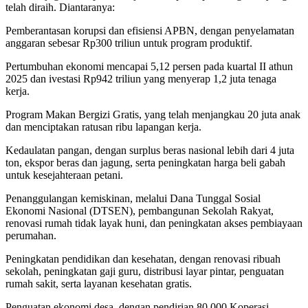
telah diraih. Diantaranya:
Pemberantasan korupsi dan efisiensi APBN, dengan penyelamatan
anggaran sebesar Rp300 triliun untuk program produktif.
Pertumbuhan ekonomi mencapai 5,12 persen pada kuartal II athun
2025 dan ivestasi Rp942 triliun yang menyerap 1,2 juta tenaga
kerja.
Program Makan Bergizi Gratis, yang telah menjangkau 20 juta anak
dan menciptakan ratusan ribu lapangan kerja.
Kedaulatan pangan, dengan surplus beras nasional lebih dari 4 juta
ton, ekspor beras dan jagung, serta peningkatan harga beli gabah
untuk kesejahteraan petani.
Penanggulangan kemiskinan, melalui Dana Tunggal Sosial
Ekonomi Nasional (DTSEN), pembangunan Sekolah Rakyat,
renovasi rumah tidak layak huni, dan peningkatan akses pembiayaan
perumahan.
Peningkatan pendidikan dan kesehatan, dengan renovasi ribuah
sekolah, peningkatan gaji guru, distribusi layar pintar, penguatan
rumah sakit, serta layanan kesehatan gratis.
Penguatan ekonomi desa, dengan pendirian 80.000 Koperasi