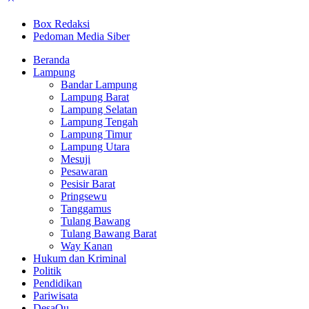
Box Redaksi
Pedoman Media Siber
Beranda
Lampung
Bandar Lampung
Lampung Barat
Lampung Selatan
Lampung Tengah
Lampung Timur
Lampung Utara
Mesuji
Pesawaran
Pesisir Barat
Pringsewu
Tanggamus
Tulang Bawang
Tulang Bawang Barat
Way Kanan
Hukum dan Kriminal
Politik
Pendidikan
Pariwisata
DesaQu