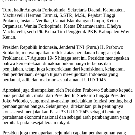
Turut hadir Anggota Forkopimda, Sekretaris Daerah Kabupaten,
Machiavelli Herman Tarmizi, S.STP., M.Si., Pejabat Tinggi
Pratama, Instansi Vertikal, Camat Blambangan Umpu, Ketua
Organisasi Wanita Forkopimda, Ketua Dharmawanita, Dhelya
Machiavelli, serta Plt. Ketua Tim Penggerak PKK Kabupaten Way
Kanan.
Presiden Republik Indonesia, Jenderal TNI (Purn.) H. Prabowo
Subianto, menyampaikan refleksi atas perjalanan bangsa sejak
Proklamasi 17 Agustus 1945 hingga saat ini. Presiden menegaskan
bahwa kemerdekaan dimaknai bukan hanya terbebas dari
penjajahan, tetapi juga kemerdekaan dari kemiskinan, kelaparan,
dan penderitaan, dengan tujuan mewujudkan Indonesia yang
berdaulat, adil, dan makmur sesuai amanat UUD 1945.
Apresiasi juga disampaikan oleh Presiden Prabowo Subianto kepada
para pendahulu, mulai dari Presiden Ir. Soekarno hingga Presiden
Joko Widodo, yang masing-masing meletakkan fondasi penting bagi
pembangunan bangsa. Selanjutnya, ditekankan pula pentingnya
konsistensi menjalankan Pasal 33 UUD 1945 sebagai benteng
pertahanan ekonomi nasional dan sebagai arah pembangunan yang
berpihak pada kesejahteraan rakyat.
Presiden juga memaparkan sejumlah capaian pembangunan yang