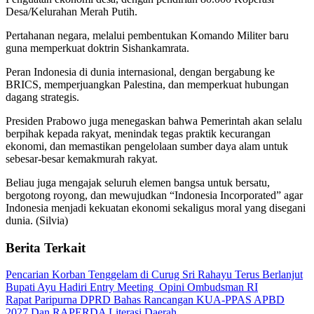
Desa/Kelurahan Merah Putih.
Pertahanan negara, melalui pembentukan Komando Militer baru
guna memperkuat doktrin Sishankamrata.
Peran Indonesia di dunia internasional, dengan bergabung ke
BRICS, memperjuangkan Palestina, dan memperkuat hubungan
dagang strategis.
Presiden Prabowo juga menegaskan bahwa Pemerintah akan selalu
berpihak kepada rakyat, menindak tegas praktik kecurangan
ekonomi, dan memastikan pengelolaan sumber daya alam untuk
sebesar-besar kemakmurah rakyat.
Beliau juga mengajak seluruh elemen bangsa untuk bersatu,
bergotong royong, dan mewujudkan “Indonesia Incorporated” agar
Indonesia menjadi kekuatan ekonomi sekaligus moral yang disegani
dunia. (Silvia)
Berita Terkait
Pencarian Korban Tenggelam di Curug Sri Rahayu Terus Berlanjut
Bupati Ayu Hadiri Entry Meeting Opini Ombudsman RI
Rapat Paripurna DPRD Bahas Rancangan KUA-PPAS APBD
2027 Dan RAPERDA Literasi Daerah