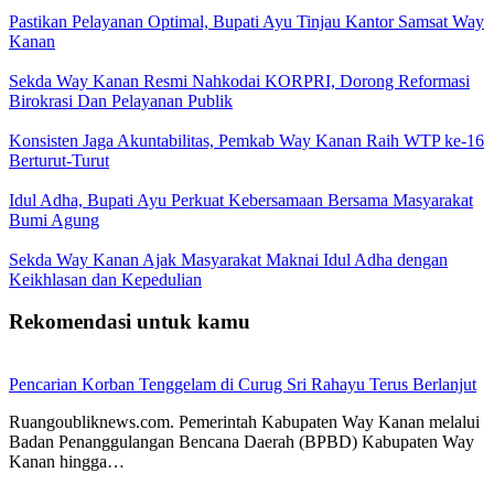
Pastikan Pelayanan Optimal, Bupati Ayu Tinjau Kantor Samsat Way
Kanan
Sekda Way Kanan Resmi Nahkodai KORPRI, Dorong Reformasi
Birokrasi Dan Pelayanan Publik
Konsisten Jaga Akuntabilitas, Pemkab Way Kanan Raih WTP ke-16
Berturut-Turut
Idul Adha, Bupati Ayu Perkuat Kebersamaan Bersama Masyarakat
Bumi Agung
Sekda Way Kanan Ajak Masyarakat Maknai Idul Adha dengan
Keikhlasan dan Kepedulian
Rekomendasi untuk kamu
Pencarian Korban Tenggelam di Curug Sri Rahayu Terus Berlanjut
Ruangoubliknews.com. Pemerintah Kabupaten Way Kanan melalui
Badan Penanggulangan Bencana Daerah (BPBD) Kabupaten Way
Kanan hingga…