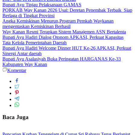
Bupati Ayu Tinjau Pelaksanaan GAMAS
PORKAB Way Kanan 2026 Usai: Deretan Penembak Terbaik Siap
Berlaga di Tingkat Provinsi
Angka Kemiskinan Menurun,Program Pemkab Waykanan
mengentaskan Kemiskinan Berhasil
Way Kanan Resmi Terapkan Sistem Manajemen ASN Bertalenta
Bupati Ayu Hadiri Dialog Otonom APKASI, Perkuat Kapasitas
Tata Kelola Pemerintahan Daerah
Bupati Ayu Hadiri Welcome Dinner HUT Ke-26 APKASI, Perkuat
Sinergi Antar daerah
Bupati Ayu Asalasiyah Buka Peringatan HARGANAS Ke-33
Kabupaten Way Kanan
Komentar
Baca Juga
Pencarian Korban Tenggelam di Curug Sri Rahayu Terus Berlanjut