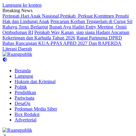
Langsung ke konten
Breaking News
Peringati Hari Anak Nasional,Pemkab Perkuat Komitmen Penuhi
Hak dan Lindungi Anak
Pencarian Korban Tenggelam di Curug Sri
Rahayu Terus Berlanjut
Bupati Ayu Hadiri Entry Meeting Opini
Ombudsman RI
Pemkab Way Kanan siap siaga Hadapi Ancaman
Kekeringan dan Karhutla Tahun 2026
Rapat Paripurna DPRD
Bahas Rancangan KUA-PPAS APBD 2027 Dan RAPERDA
Literasi Daerah
Beranda
Lampung
Hukum dan Kriminal
Politik
Pendidikan
Pariwisata
DesaQu
Pedoman Media Siber
Box Redaksi
Advertorial