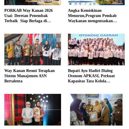
PORKAB Way Kanan 2026
Angka Kemiskinan
Usai: Deretan Penembak
Menurun,Program Pemkab
Terbaik Siap Berlaga di
Waykanan mengentaskan
Tingkat Provinsi
Kemiskinan Berhasil
Way Kanan Resmi Terapkan
Bupati Ayu Hadiri Dialog
Sistem Manajemen ASN
Otonom APKASI, Perkuat
Bertalenta
Kapasitas Tata Kelola
Pemerintahan Daerah