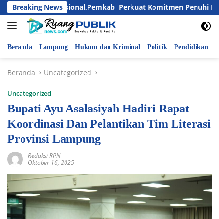
Langsung
ri Anak Nasional,Pemkab Perkuat Komitmen Penuhi Hak dan Lin
Breaking News
ke
konten
Beranda
Lampung
Hukum dan Kriminal
Politik
Pendidikan
P
Beranda
Uncategorized
Uncategorized
Bupati Ayu Asalasiyah Hadiri Rapat
Koordinasi Dan Pelantikan Tim Literasi
Provinsi Lampung
Redaksi RPN
Oktober 16, 2025