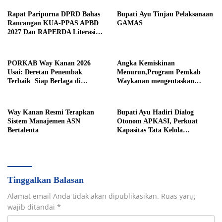
Rapat Paripurna DPRD Bahas
Bupati Ayu Tinjau Pelaksanaan
Rancangan KUA-PPAS APBD
GAMAS
2027 Dan RAPERDA Literasi
Daerah
PORKAB Way Kanan 2026
Angka Kemiskinan
Usai: Deretan Penembak
Menurun,Program Pemkab
Terbaik Siap Berlaga di
Waykanan mengentaskan
Tingkat Provinsi
Kemiskinan Berhasil
Way Kanan Resmi Terapkan
Bupati Ayu Hadiri Dialog
Sistem Manajemen ASN
Otonom APKASI, Perkuat
Bertalenta
Kapasitas Tata Kelola
Pemerintahan Daerah
Tinggalkan Balasan
Alamat email Anda tidak akan dipublikasikan.
Ruas yang
wajib ditandai
*