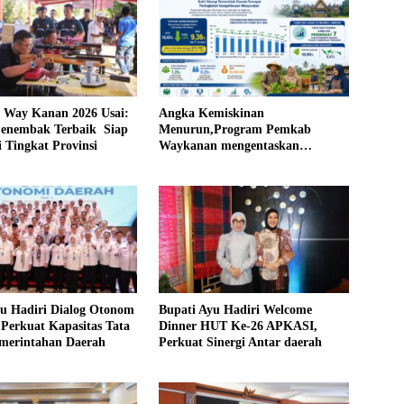
ay Kanan 2026 Usai:
Angka Kemiskinan
Penembak Terbaik Siap
Menurun,Program Pemkab
i Tingkat Provinsi
Waykanan mengentaskan
Kemiskinan Berhasil
yu Hadiri Dialog Otonom
Bupati Ayu Hadiri Welcome
Perkuat Kapasitas Tata
Dinner HUT Ke-26 APKASI,
emerintahan Daerah
Perkuat Sinergi Antar daerah