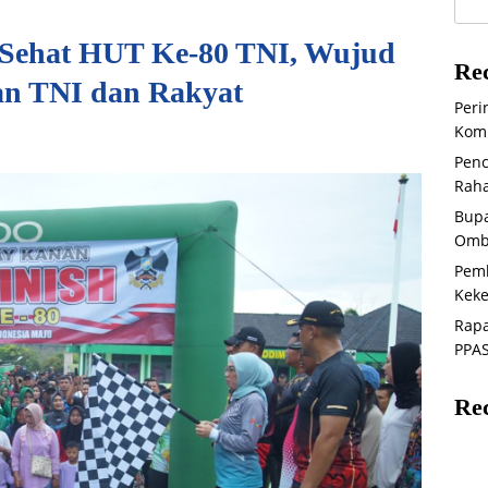
 Sehat HUT Ke-80 TNI, Wujud
Rec
an TNI dan Rakyat
Peri
Komi
Penc
Raha
Bupa
Omb
Pem
Keke
Rapa
PPAS
Re