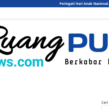
Peringati Hari Anak Nasional,Pemkab Perku
inal
Politik
Pendidikan
Pariwisata
DesaQu
Pedoman Med
Cari