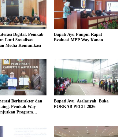
iterasi Digital, Pemkab
Bupati Ayu Pimpin Rapat
 Ikuti Sosialisasi
Evaluasi MPP Way Kanan
an Media Komunikasi
erasi Berkarakter dan
Bupati Ayu Asalasiyah Buka
Saing, Pemkab Way
PORKAB PELTI 2026
njutkan Program
 Taruna Kebangsaan