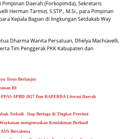
 Pimpinan Daerah (Forkopimda), Sekretaris
li Herman Tarmizi, S.STP., M.Si., para Pimpinan
ta para Kepala Bagian di lingkungan Setdakab Way
 Ketua Dharma Wanita Persatuan, Dhelya Machiavelli,
serta Tim Penggerak PKK Kabupaten dan
Pencarian Korban Tenggelam di Curug Sri Rahayu Terus Berlanjut
dsman RI
-PPAS APBD 2027 Dan RAPERDA Literasi Daerah
k Terbaik Siap Berlaga di Tingkat Provinsi
aykanan mengentaskan Kemiskinan Berhasil
ASN Bertalenta