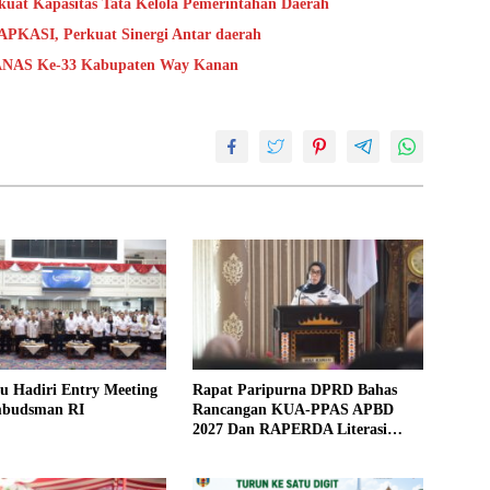
kuat Kapasitas Tata Kelola Pemerintahan Daerah
APKASI, Perkuat Sinergi Antar daerah
GANAS Ke-33 Kabupaten Way Kanan
yu Hadiri Entry Meeting
Rapat Paripurna DPRD Bahas
mbudsman RI
Rancangan KUA-PPAS APBD
2027 Dan RAPERDA Literasi
Daerah