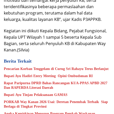
motivasi dan semangat kerja penyuluh KB, serta
teridentifikasinya beberapa permaslaahan dan
kebutuhan program, terutama dalam hal data
keluarga, kualitas layanan KB”, ujar Kadis P3APPKB.
Kegiatan ini diikuti Kepala Bidang, Pejabat Fungsional,
Kepala UPT Wilayah 1 sampai 5 beserta Kepala Sub
Bagian, serta seluruh Penyuluh KB di Kabupaten Way
Kanan.(Silvia)
Berita Terkait
Pencarian Korban Tenggelam di Curug Sri Rahayu Terus Berlanjut
Bupati Ayu Hadiri Entry Meeting Opini Ombudsman RI
Rapat Paripurna DPRD Bahas Rancangan KUA-PPAS APBD 2027
Dan RAPERDA Literasi Daerah
Bupati Ayu Tinjau Pelaksanaan GAMAS
PORKAB Way Kanan 2026 Usai: Deretan Penembak Terbaik Siap
Berlaga di Tingkat Provinsi
Angka Kemiskinan Menurun,Program Pemkab Waykanan