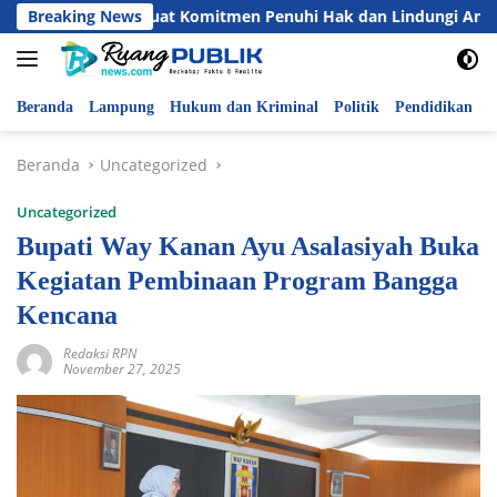
Langsung
ab Perkuat Komitmen Penuhi Hak dan Lindungi Anak
Breaking News
Pen
ke
konten
Beranda
Lampung
Hukum dan Kriminal
Politik
Pendidikan
P
Beranda
Uncategorized
Uncategorized
Bupati Way Kanan Ayu Asalasiyah Buka
Kegiatan Pembinaan Program Bangga
Kencana
Redaksi RPN
November 27, 2025