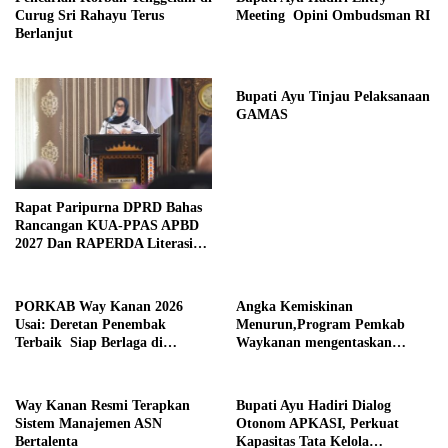
Curug Sri Rahayu Terus
Meeting Opini Ombudsman RI
Berlanjut
Bupati Ayu Tinjau Pelaksanaan
GAMAS
Rapat Paripurna DPRD Bahas
Rancangan KUA-PPAS APBD
2027 Dan RAPERDA Literasi
Daerah
PORKAB Way Kanan 2026
Angka Kemiskinan
Usai: Deretan Penembak
Menurun,Program Pemkab
Terbaik Siap Berlaga di
Waykanan mengentaskan
Tingkat Provinsi
Kemiskinan Berhasil
Way Kanan Resmi Terapkan
Bupati Ayu Hadiri Dialog
Sistem Manajemen ASN
Otonom APKASI, Perkuat
Bertalenta
Kapasitas Tata Kelola