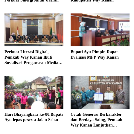
Perkuat Sinergi Antar daerah
Kabupaten Way Kanan
Perkuat Literasi Digital,
Bupati Ayu Pimpin Rapat
Pemkab Way Kanan Ikuti
Evaluasi MPP Way Kanan
Sosialisasi Pengawasan Media
Komunikasi
Hari Bhayangkara ke-80,Bupati
Cetak Generasi Berkarakter
Ayu lepas peserta Jalan Sehat
dan Berdaya Saing, Pemkab
Way Kanan Lanjutkan
Program Beasiswa Taruna