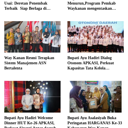
Usai: Deretan Penembak
Menurun,Program Pemkab
Terbaik Siap Berlaga di
Waykanan mengentaskan
Tingkat Provinsi
Kemiskinan Berhasil
Way Kanan Resmi Terapkan
Bupati Ayu Hadiri Dialog
Sistem Manajemen ASN
Otonom APKASI, Perkuat
Bertalenta
Kapasitas Tata Kelola
Pemerintahan Daerah
Bupati Ayu Hadiri Welcome
Bupati Ayu Asalasiyah Buka
Dinner HUT Ke-26 APKASI,
Peringatan HARGANAS Ke-33