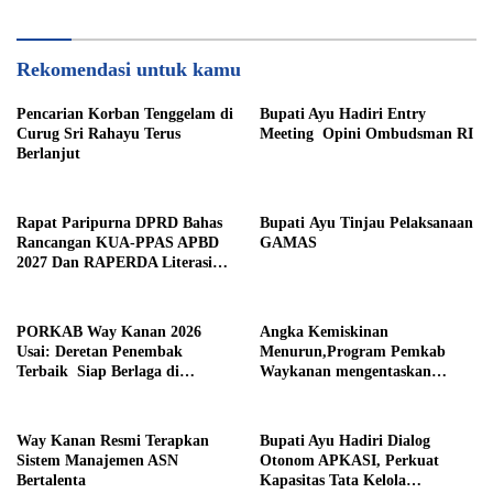
Rekomendasi untuk kamu
Pencarian Korban Tenggelam di
Bupati Ayu Hadiri Entry
Curug Sri Rahayu Terus
Meeting Opini Ombudsman RI
Berlanjut
Rapat Paripurna DPRD Bahas
Bupati Ayu Tinjau Pelaksanaan
Rancangan KUA-PPAS APBD
GAMAS
2027 Dan RAPERDA Literasi
Daerah
PORKAB Way Kanan 2026
Angka Kemiskinan
Usai: Deretan Penembak
Menurun,Program Pemkab
Terbaik Siap Berlaga di
Waykanan mengentaskan
Tingkat Provinsi
Kemiskinan Berhasil
Way Kanan Resmi Terapkan
Bupati Ayu Hadiri Dialog
Sistem Manajemen ASN
Otonom APKASI, Perkuat
Bertalenta
Kapasitas Tata Kelola