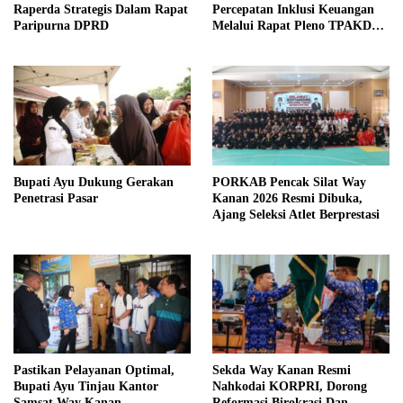
Raperda Strategis Dalam Rapat
Percepatan Inklusi Keuangan
Paripurna DPRD
Melalui Rapat Pleno TPAKD
Provinsi
Bupati Ayu Dukung Gerakan
PORKAB Pencak Silat Way
Penetrasi Pasar
Kanan 2026 Resmi Dibuka,
Ajang Seleksi Atlet Berprestasi
Pastikan Pelayanan Optimal,
Sekda Way Kanan Resmi
Bupati Ayu Tinjau Kantor
Nahkodai KORPRI, Dorong
Samsat Way Kanan
Reformasi Birokrasi Dan