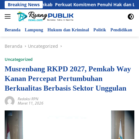
Langsung
onal,Pemkab Perkuat Komitmen Penuhi Hak dan Lindungi Anak
Breaking News
ke
konten
Beranda
Lampung
Hukum dan Kriminal
Politik
Pendidikan
P
Beranda
Uncategorized
Uncategorized
Musrenbang RKPD 2027, Pemkab Way
Kanan Percepat Pertumbuhan
Berkualitas Berbasis Sektor Unggulan
Redaksi RPN
Maret 11, 2026