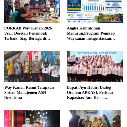
PORKAB Way Kanan 2026
Angka Kemiskinan
Usai: Deretan Penembak
Menurun,Program Pemkab
Terbaik Siap Berlaga di
Waykanan mengentaskan
Tingkat Provinsi
Kemiskinan Berhasil
Way Kanan Resmi Terapkan
Bupati Ayu Hadiri Dialog
Sistem Manajemen ASN
Otonom APKASI, Perkuat
Bertalenta
Kapasitas Tata Kelola
Pemerintahan Daerah