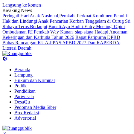
Langsung ke konten
Breaking News
Peringati Hari Anak Nasional,Pemkab Perkuat Komitmen Penuhi
Hak dan Lindungi Anak
Pencarian Korban Tenggelam di Curug Sri
Rahayu Terus Berlanjut
Bupati Ayu Hadiri Entry Meeting Opini
Ombudsman RI
Pemkab Way Kanan siap siaga Hadapi Ancaman
Kekeringan dan Karhutla Tahun 2026
Rapat Paripurna DPRD
Bahas Rancangan KUA-PPAS APBD 2027 Dan RAPERDA
Literasi Daerah
Beranda
Lampung
Hukum dan Kriminal
Politik
Pendidikan
Pariwisata
DesaQu
Pedoman Media Siber
Box Redaksi
Advertorial