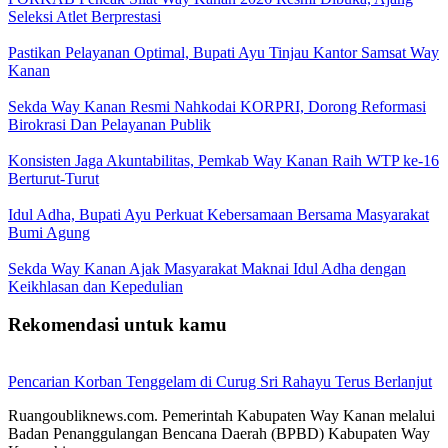
Seleksi Atlet Berprestasi
Pastikan Pelayanan Optimal, Bupati Ayu Tinjau Kantor Samsat Way
Kanan
Sekda Way Kanan Resmi Nahkodai KORPRI, Dorong Reformasi
Birokrasi Dan Pelayanan Publik
Konsisten Jaga Akuntabilitas, Pemkab Way Kanan Raih WTP ke-16
Berturut-Turut
Idul Adha, Bupati Ayu Perkuat Kebersamaan Bersama Masyarakat
Bumi Agung
Sekda Way Kanan Ajak Masyarakat Maknai Idul Adha dengan
Keikhlasan dan Kepedulian
Rekomendasi untuk kamu
Pencarian Korban Tenggelam di Curug Sri Rahayu Terus Berlanjut
Ruangoubliknews.com. Pemerintah Kabupaten Way Kanan melalui
Badan Penanggulangan Bencana Daerah (BPBD) Kabupaten Way