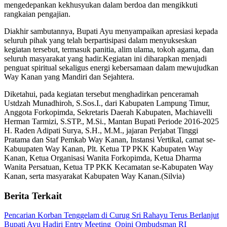
mengedepankan kekhusyukan dalam berdoa dan mengikkuti
rangkaian pengajian.
Diakhir sambutannya, Bupati Ayu menyampaikan apresiasi kepada
seluruh pihak yang telah berpartisipasi dalam menyukseskan
kegiatan tersebut, termasuk panitia, alim ulama, tokoh agama, dan
seluruh masyarakat yang hadir.Kegiatan ini diharapkan menjadi
penguat spiritual sekaligus energi kebersamaan dalam mewujudkan
Way Kanan yang Mandiri dan Sejahtera.
Diketahui, pada kegiatan tersebut menghadirkan penceramah
Ustdzah Munadhiroh, S.Sos.I., dari Kabupaten Lampung Timur,
Anggota Forkopimda, Sekretaris Daerah Kabupaten, Machiavelli
Herman Tarmizi, S.STP., M.Si., Mantan Bupati Periode 2016-2025
H. Raden Adipati Surya, S.H., M.M., jajaran Perjabat Tinggi
Pratama dan Staf Pemkab Way Kanan, Instansi Vertikal, camat se-
Kabuupaten Way Kanan, Plt. Ketua TP PKK Kabupaten Way
Kanan, Ketua Organisasi Wanita Forkopimda, Ketua Dharma
Wanita Persatuan, Ketua TP PKK Kecamatan se-Kabupaten Way
Kanan, serta masyarakat Kabupaten Way Kanan.(Silvia)
Berita Terkait
Pencarian Korban Tenggelam di Curug Sri Rahayu Terus Berlanjut
Bupati Ayu Hadiri Entry Meeting Opini Ombudsman RI