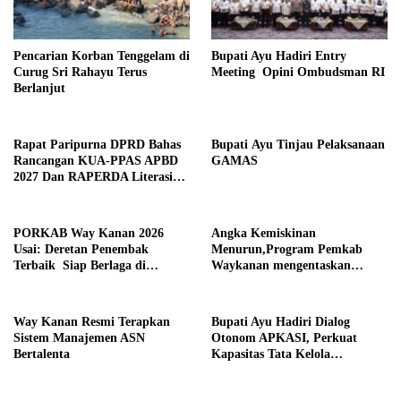
Pencarian Korban Tenggelam di
Bupati Ayu Hadiri Entry
Curug Sri Rahayu Terus
Meeting Opini Ombudsman RI
Berlanjut
Rapat Paripurna DPRD Bahas
Bupati Ayu Tinjau Pelaksanaan
Rancangan KUA-PPAS APBD
GAMAS
2027 Dan RAPERDA Literasi
Daerah
PORKAB Way Kanan 2026
Angka Kemiskinan
Usai: Deretan Penembak
Menurun,Program Pemkab
Terbaik Siap Berlaga di
Waykanan mengentaskan
Tingkat Provinsi
Kemiskinan Berhasil
Way Kanan Resmi Terapkan
Bupati Ayu Hadiri Dialog
Sistem Manajemen ASN
Otonom APKASI, Perkuat
Bertalenta
Kapasitas Tata Kelola
Pemerintahan Daerah