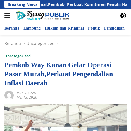
Langsung
 Anak Nasional,Pemkab Perkuat Komitmen Penuhi Hak dan Lindu
Breaking News
ke
konten
Beranda
Lampung
Hukum dan Kriminal
Politik
Pendidikan
P
Beranda
Uncategorized
Uncategorized
Pemkab Way Kanan Gelar Operasi
Pasar Murah,Perkuat Pengendalian
Inflasi Daerah
Redaksi RPN
Mei 13, 2026