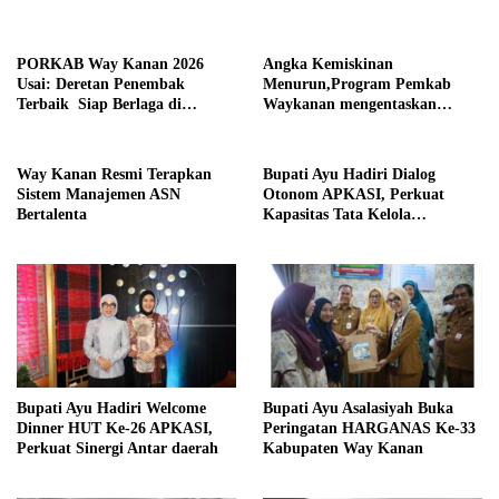
Daerah
PORKAB Way Kanan 2026
Angka Kemiskinan
Usai: Deretan Penembak
Menurun,Program Pemkab
Terbaik Siap Berlaga di
Waykanan mengentaskan
Tingkat Provinsi
Kemiskinan Berhasil
Way Kanan Resmi Terapkan
Bupati Ayu Hadiri Dialog
Sistem Manajemen ASN
Otonom APKASI, Perkuat
Bertalenta
Kapasitas Tata Kelola
Pemerintahan Daerah
Bupati Ayu Hadiri Welcome
Bupati Ayu Asalasiyah Buka
Dinner HUT Ke-26 APKASI,
Peringatan HARGANAS Ke-33
Perkuat Sinergi Antar daerah
Kabupaten Way Kanan