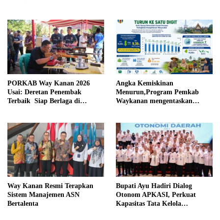
Daerah
PORKAB Way Kanan 2026
Angka Kemiskinan
Usai: Deretan Penembak
Menurun,Program Pemkab
Terbaik Siap Berlaga di
Waykanan mengentaskan
Tingkat Provinsi
Kemiskinan Berhasil
Way Kanan Resmi Terapkan
Bupati Ayu Hadiri Dialog
Sistem Manajemen ASN
Otonom APKASI, Perkuat
Bertalenta
Kapasitas Tata Kelola
Pemerintahan Daerah