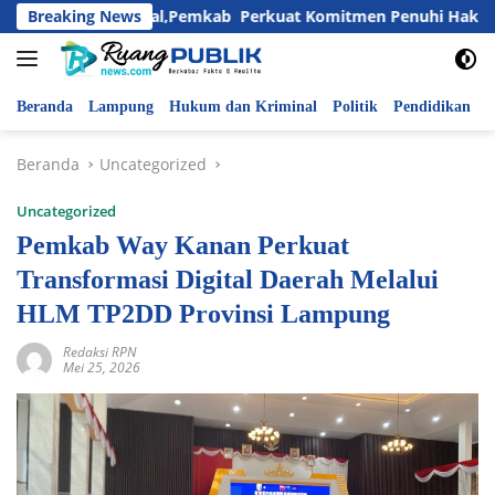
Langsung
k Nasional,Pemkab Perkuat Komitmen Penuhi Hak dan Lindungi
Breaking News
ke
konten
Beranda
Lampung
Hukum dan Kriminal
Politik
Pendidikan
P
Beranda
Uncategorized
Uncategorized
Pemkab Way Kanan Perkuat
Transformasi Digital Daerah Melalui
HLM TP2DD Provinsi Lampung
Redaksi RPN
Mei 25, 2026