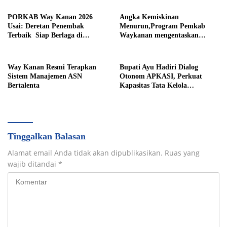
PORKAB Way Kanan 2026
Angka Kemiskinan
Usai: Deretan Penembak
Menurun,Program Pemkab
Terbaik Siap Berlaga di
Waykanan mengentaskan
Tingkat Provinsi
Kemiskinan Berhasil
Way Kanan Resmi Terapkan
Bupati Ayu Hadiri Dialog
Sistem Manajemen ASN
Otonom APKASI, Perkuat
Bertalenta
Kapasitas Tata Kelola
Pemerintahan Daerah
Tinggalkan Balasan
Alamat email Anda tidak akan dipublikasikan.
Ruas yang
wajib ditandai
*