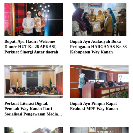
Bupati Ayu Hadiri Welcome
Bupati Ayu Asalasiyah Buka
Dinner HUT Ke-26 APKASI,
Peringatan HARGANAS Ke-33
Perkuat Sinergi Antar daerah
Kabupaten Way Kanan
Perkuat Literasi Digital,
Bupati Ayu Pimpin Rapat
Pemkab Way Kanan Ikuti
Evaluasi MPP Way Kanan
Sosialisasi Pengawasan Media
Komunikasi