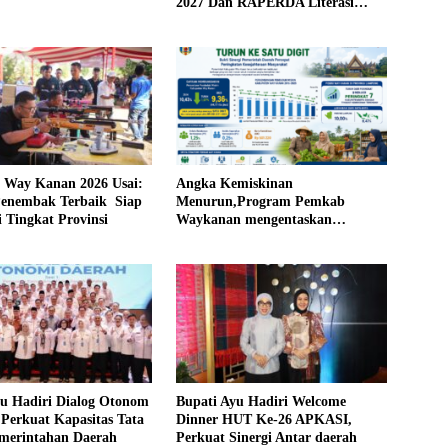
2027 Dan RAPERDA Literasi
Daerah
ay Kanan 2026 Usai:
Angka Kemiskinan
Penembak Terbaik Siap
Menurun,Program Pemkab
i Tingkat Provinsi
Waykanan mengentaskan
Kemiskinan Berhasil
yu Hadiri Dialog Otonom
Bupati Ayu Hadiri Welcome
Perkuat Kapasitas Tata
Dinner HUT Ke-26 APKASI,
emerintahan Daerah
Perkuat Sinergi Antar daerah