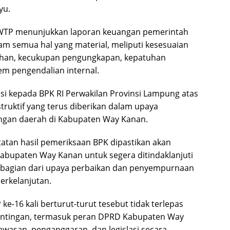
yu.
i WTP menunjukkan laporan keuangan pemerintah
lam semua hal yang material, meliputi kesesuaian
ahan, kecukupan pengungkapan, kepatuhan
stem pengendalian internal.
si kepada BPK RI Perwakilan Provinsi Lampung atas
ruktif yang terus diberikan dalam upaya
angan daerah di Kabupaten Way Kanan.
tatan hasil pemeriksaan BPK dipastikan akan
abupaten Way Kanan untuk segera ditindaklanjuti
i bagian dari upaya perbaikan dan penyempurnaan
erkelanjutan.
ke-16 kali berturut-turut tesebut tidak terlepas
entingan, termasuk peran DPRD Kabupaten Way
wasan, penganggaran, dan legislasi secara