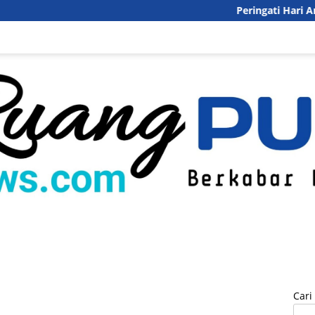
Peringati Hari Anak Nasional
inal
Politik
Pendidikan
Pariwisata
DesaQu
Pedoman Med
Cari