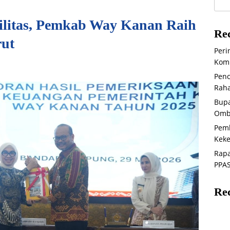
ilitas, Pemkab Way Kanan Raih
Rec
rut
Peri
Komi
Penc
Raha
Bupa
Omb
Pem
Keke
Rapa
PPAS
Re