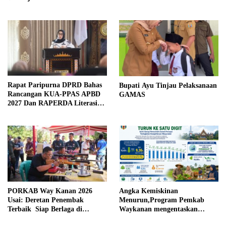
Rapat Paripurna DPRD Bahas
Bupati Ayu Tinjau Pelaksanaan
Rancangan KUA-PPAS APBD
GAMAS
2027 Dan RAPERDA Literasi
Daerah
PORKAB Way Kanan 2026
Angka Kemiskinan
Usai: Deretan Penembak
Menurun,Program Pemkab
Terbaik Siap Berlaga di
Waykanan mengentaskan
Tingkat Provinsi
Kemiskinan Berhasil