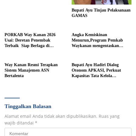
Bupati Ayu Tinjau Pelaksanaan
GAMAS
PORKAB Way Kanan 2026
Angka Kemiskinan
Usai: Deretan Penembak
Menurun,Program Pemkab
Terbaik Siap Berlaga di
Waykanan mengentaskan
Tingkat Provinsi
Kemiskinan Berhasil
Way Kanan Resmi Terapkan
Bupati Ayu Hadiri Dialog
Sistem Manajemen ASN
Otonom APKASI, Perkuat
Bertalenta
Kapasitas Tata Kelola
Pemerintahan Daerah
Tinggalkan Balasan
Alamat email Anda tidak akan dipublikasikan.
Ruas yang
wajib ditandai
*