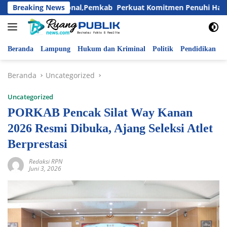
Langsung
 Anak Nasional,Pemkab Perkuat Komitmen Penuhi Hak dan Lindu
Breaking News
ke
konten
Beranda
Lampung
Hukum dan Kriminal
Politik
Pendidikan
P
Beranda
Uncategorized
Uncategorized
PORKAB Pencak Silat Way Kanan
2026 Resmi Dibuka, Ajang Seleksi Atlet
Berprestasi
Redaksi RPN
Juni 3, 2026