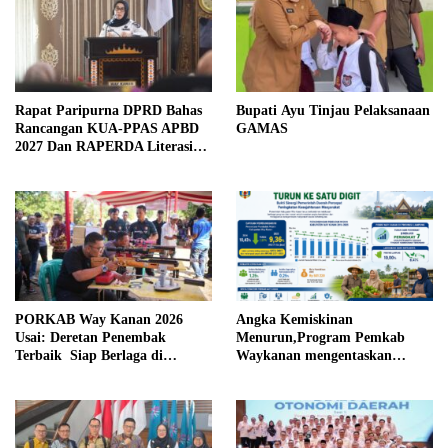
Rapat Paripurna DPRD Bahas
Bupati Ayu Tinjau Pelaksanaan
Rancangan KUA-PPAS APBD
GAMAS
2027 Dan RAPERDA Literasi
Daerah
PORKAB Way Kanan 2026
Angka Kemiskinan
Usai: Deretan Penembak
Menurun,Program Pemkab
Terbaik Siap Berlaga di
Waykanan mengentaskan
Tingkat Provinsi
Kemiskinan Berhasil