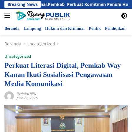
Langsung
Anak Nasional,Pemkab Perkuat Komitmen Penuhi Hak dan Lindu
Breaking News
ke
konten
Beranda
Lampung
Hukum dan Kriminal
Politik
Pendidikan
P
Beranda
Uncategorized
Uncategorized
Perkuat Literasi Digital, Pemkab Way
Kanan Ikuti Sosialisasi Pengawasan
Media Komunikasi
Redaksi RPN
Juni 29, 2026