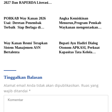
2027 Dan RAPERDA Literasi
Daerah
PORKAB Way Kanan 2026
Angka Kemiskinan
Usai: Deretan Penembak
Menurun,Program Pemkab
Terbaik Siap Berlaga di
Waykanan mengentaskan
Tingkat Provinsi
Kemiskinan Berhasil
Way Kanan Resmi Terapkan
Bupati Ayu Hadiri Dialog
Sistem Manajemen ASN
Otonom APKASI, Perkuat
Bertalenta
Kapasitas Tata Kelola
Pemerintahan Daerah
Tinggalkan Balasan
Alamat email Anda tidak akan dipublikasikan.
Ruas yang
wajib ditandai
*